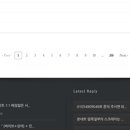
‹ Prev
1
2
3
4
5
6
7
8
9
10
...
266
Next ›
 1:1 배정짧은 시...
01034909049로 문의 주시면 되...
26
본네트 앞쪽일부의 스크래치는 ...
(바이브+상어) + 인...