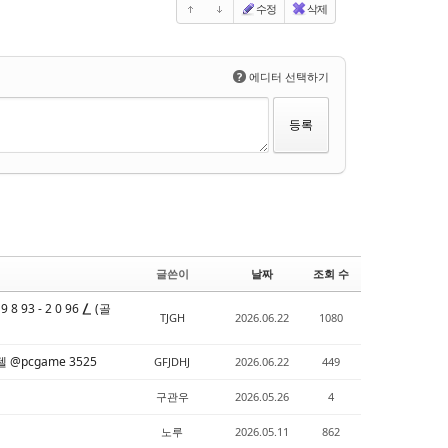
수정
삭제
?
에디터 선택하기
글쓴이
날짜
조회 수
3 - 2 0 96 ⎳ (골
TJGH
2026.06.22
1080
@pcgame 3525
GFJDHJ
2026.06.22
449
구관우
2026.05.26
4
노루
2026.05.11
862