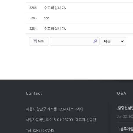
수고하십니다.
5286
ccc
5285
수고하십니다.
5284
목록
.담당컨설턴트
서울시 강남구 개포동 1234 타프코리아
Jun 22. 20
사업자등록번호:213-01-28799 | 대표자:신동민
⌒블루게임⌒
Tel. 02-572-7245