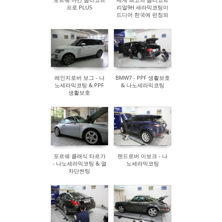
프로 PLUS
리얼9H 세라믹코팅이
드디어 한국에 런칭되
었습니다.
레인지로버 보그 - 나
BMW7 - PPF 생활보호
노세라믹코팅 & PPF
& 나노세라믹코팅
생활보호
포르쉐 클래식 타르가
랜드로버 이보크 - 나
- 나노세라믹코팅 & 열
노세라믹코팅
차단썬팅