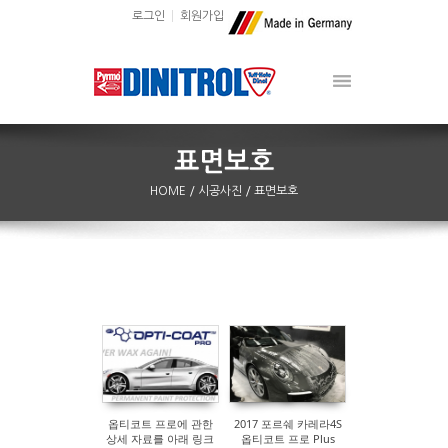
로그인
회원가입
HOME
/ 시공사진
/ 표면보호
Sketchbook5, 스케치북5
Sketchbook5, 스케치북5
옵티코트 프로에 관한
2017 포르쉐 카레라4S
상세 자료를 아래 링크
옵티코트 프로 Plus