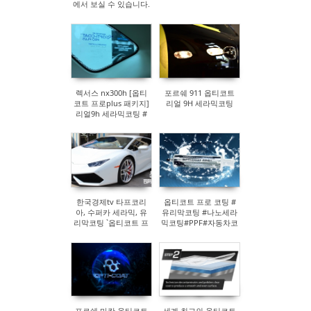
에서 보실 수 있습니다.
Sketchbook5, 스케치북5
Sketchbook5, 스케치북5
렉서스 nx300h [옵티
포르쉐 911 옵티코트
코트 프로plus 패키지]
리얼 9H 세라믹코팅
리얼9h 세라믹코팅 #
자동차코팅#디테일링
#유리막코팅#신차코
팅
한국경제tv 타프코리
옵티코트 프로 코팅 #
아, 수퍼카 세라믹, 유
유리막코팅 #나노세라
리막코팅 `옵티코트 프
믹코팅#PPF#자동차코
로` 국내 정식 런칭 디
팅
지털뉴스팀 기자
포르쉐 마칸 옵티코트
세계 최고의 옵티코트