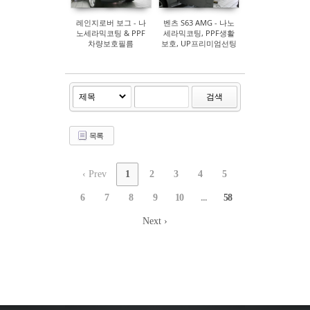
레인지로버 보그 - 나
벤츠 S63 AMG - 나노
노세라믹코팅 & PPF
세라믹코팅, PPF생활
차량보호필름
보호, UP프리미엄선팅
etc
검색
목록
‹ Prev
1
2
3
4
5
6
7
8
9
10
...
58
Next ›