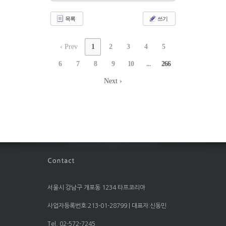
목록
쓰기
‹ Prev
1
2
3
4
5
6
7
8
9
10
...
266
Next ›
서울시 강남구 개포동 1234 타프코리아
사업자등록번호:213-01-28799 | 대표자:신동민
Tel. 02-572-7245