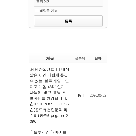
홈페이지
비밀글 기능
제목
글쓴이
날짜
.담당컨설턴트 1:1 배정
짧은 시간 가볍게 즐길
수 있는 '블루 게임 + 인
디고 게임 +AK ' 인기
바둑이 ,맞고 ,홀덤 초
TJGH
2026.06.22
보자님들 환영합니다.
⎳ 0 1 0 - 9 8 93 - 2 0 96
⎳ (골드츄천인문의 독
수리) 카*텔 pcgame 2
096
⌒블루게임⌒(바이브