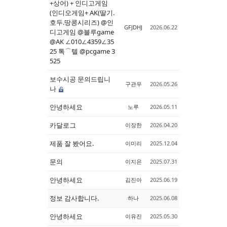
+상어) + 인디고게임
(인디오게임+ AK(딸기.
호두.땅콩시리즈) @인
GFJDHJ
2026.06.22
디고게임 @블루game
@AK ∠010∠4359∠35
25 톡⌒텔 @pcgame 3
525
보수시공 문의드립니
구관우
2026.05.26
나
안녕하세요
노루
2026.05.11
카달로그
이장한
2026.04.20
제품 잘 봤어요.
이미리
2025.12.04
문의
이지은
2025.07.31
안녕하세요
김진아
2025.06.19
정보 감사합니다.
하나
2025.06.08
안녕하세요
이유진
2025.05.30