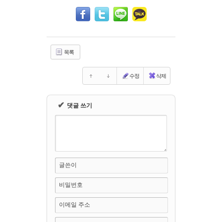
Sketchbook5, 스케치북5
Sketchbook5, 스케치북5
목록
수정
삭제
✔
댓글 쓰기
글쓴이
비밀번호
이메일 주소