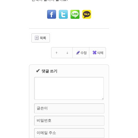
Sketchbook5, 스케치북5
Sketchbook5, 스케치북5
목록
수정
삭제
✔
댓글 쓰기
글쓴이
비밀번호
이메일 주소