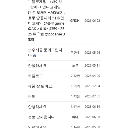
⌒블루게임⌒(바이브
+상어) + 인디고게임
(인디오게임+ AK(딸기.
호두.땅콩시리즈) @인
GFJDHJ
2026.06.22
디고게임 @블루game
@AK ∠010∠4359∠35
25 톡⌒텔 @pcgame 3
525
보수시공 문의드립니
구관우
2026.05.26
나
안녕하세요
노루
2026.05.11
카달로그
이장한
2026.04.20
제품 잘 봤어요.
이미리
2025.12.04
문의
이지은
2025.07.31
안녕하세요
김진아
2025.06.19
정보 감사합니다.
하나
2025.06.08
안녕하세요
이유진
2025.05.30