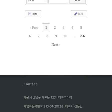
목록
쓰기
‹ Prev
1
2
3
4
5
6
7
8
9
10
...
266
Next ›
서울시 강남구 개포동 1234 타프코리아
사업자등록번호:213-01-28799 | 대표자:신동민