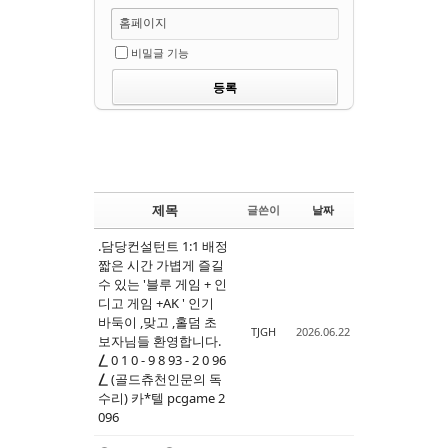
홈페이지
비밀글 기능
제목
글쓴이
날짜
.담당컨설턴트 1:1 배정
짧은 시간 가볍게 즐길
수 있는 '블루 게임 + 인
디고 게임 +AK ' 인기
바둑이 ,맞고 ,홀덤 초
TJGH
2026.06.22
보자님들 환영합니다.
⎳ 0 1 0 - 9 8 93 - 2 0 96
⎳ (골드츄천인문의 독
수리) 카*텔 pcgame 2
096