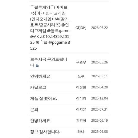
⌒블루게임⌒(바이브
+상어) + 인디고게임
(인디오게임+ AK(딸기.
호두.땅콩시리즈) @인
GFJDHJ
2026.06.22
디고게임 @블루game
@AK ∠010∠4359∠35
25 톡⌒텔 @pcgame 3
525
보수시공 문의드립니
구관우
2026.05.26
나
안녕하세요
노루
2026.05.11
카달로그
이장한
2026.04.20
제품 잘 봤어요.
이미리
2025.12.04
문의
이지은
2025.07.31
안녕하세요
김진아
2025.06.19
정보 감사합니다.
하나
2025.06.08