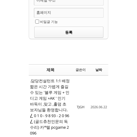
이메일 주소
홈페이지
비밀글 기능
제목
글쓴이
날짜
.담당컨설턴트 1:1 배정
짧은 시간 가볍게 즐길
수 있는 '블루 게임 + 인
디고 게임 +AK ' 인기
바둑이 ,맞고 ,홀덤 초
TJGH
2026.06.22
보자님들 환영합니다.
⎳ 0 1 0 - 9 8 93 - 2 0 96
⎳ (골드츄천인문의 독
수리) 카*텔 pcgame 2
096