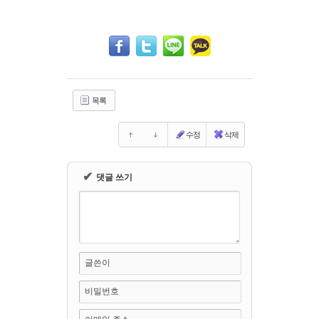
Sketchbook5, 스케치북5
Sketchbook5, 스케치북5
목록
수정
삭제
✔
댓글 쓰기
글쓴이
비밀번호