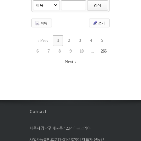
검색
목록
쓰기
‹ Prev
1
2
3
4
5
6
7
8
9
10
...
266
Next ›
서울시 강남구 개포동 1234 타프코리아
사업자등록번호:213-01-28799 | 대표자:신동민