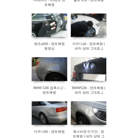
트복원
벤츠s600 - 덴트복원
아우디a6 - 덴트복원 (
동영상
새차 상태 그대로,,)
BMW 528i 접촉사고 -
BMW528i - 덴트복원 (
덴트복원
새차 상태 그대로,,)
아우디A6 - 덴트복원
폭스바겐 티구안 - 덴
트복원 ( 새차 상태 그