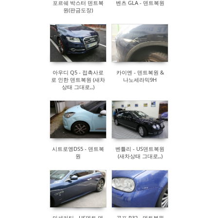
포르쉐 박스터 덴트복
벤츠 GLA - 덴트복원
원(판금도장)
아우디 Q5 - 접촉사로
카이엔 - 덴트복원 &
로 인한 덴트복원 (새차
나노세라믹9H
상태 그대로,,)
시트로엥DS5 - 덴트복
벤틀리 - US덴트복원
원
(새차상태 그대로,,)
마세라티 - US덴트 덴
골프 R32 - 덴트복원