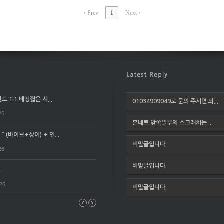
‹ Prev
1
Next ›
 1:1 배정짧은 시...
01034909049로 문의 주시면 되...
26
본네트 앞쪽일부의 스크래치는 ...
(바이브+상어) + 인...
비밀글입니다.
26
비밀글입니다.
요
026
비밀글입니다.