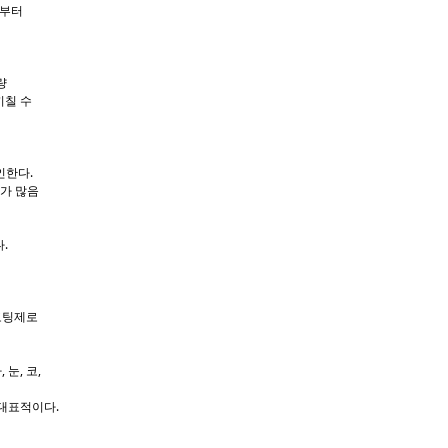
로부터
량
끼칠 수
인한다.
가 많음
다.
더코팅제로
눈, 코,
 대표적이다.