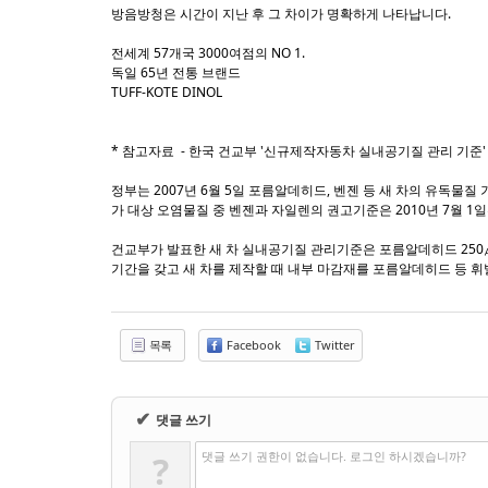
방음방청은 시간이 지난 후 그 차이가 명확하게 나타납니다.
전세계 57개국 3000여점의 NO 1.
독일 65년 전통 브랜드
TUFF-KOTE DINOL
* 참고자료 - 한국 건교부 '신규제작자동차 실내공기질 관리 기준'
정부는 2007년 6월 5일 포름알데히드, 벤젠 등 새 차의 유독물
가 대상 오염물질 중 벤젠과 자일렌의 권고기준은 2010년 7월 1
건교부가 발표한 새 차 실내공기질 관리기준은 포름알데히드 250㎍/㎡, 
기간을 갖고 새 차를 제작할 때 내부 마감재를 포름알데히드 등 
목록
Facebook
Twitter
✔
댓글 쓰기
댓글 쓰기 권한이 없습니다. 로그인 하시겠습니까?
?