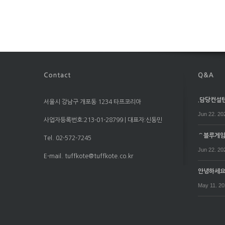
.담당컨설턴트
서울시 강남구 개포동 1234 타프코리아
Jun 22. 20
사업자등록번호:213-01-28799 | 대표자:신동민
⌒블루게임⌒
Tel. 02-572-7245
Jun 22. 20
E-mail. tuffkote@tuffkote.co.kr
안녕하세
May 11. 2