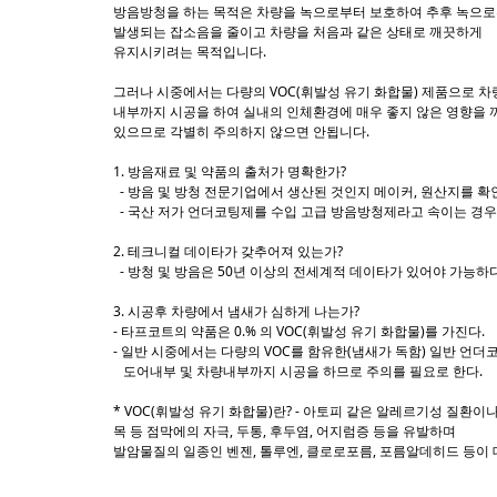
Sketchbook5, 스케치북5
Sketchbook5, 스케치북5
방음방청을 하는 목적은 차량을 녹으로부터 보호하여 추후 녹으
발생되는 잡소음을 줄이고 차량을 처음과 같은 상태로 깨끗하게
유지시키려는 목적입니다.
그러나 시중에서는 다량의 VOC(휘발성 유기 화합물) 제품으로 차
내부까지 시공을 하여 실내의 인체환경에 매우 좋지 않은 영향을 
있으므로 각별히 주의하지 않으면 안됩니다.
1. 방음재료 및 약품의 출처가 명확한가?
- 방음 및 방청 전문기업에서 생산된 것인지 메이커, 원산지를 확
- 국산 저가 언더코팅제를 수입 고급 방음방청제라고 속이는 경우
2. 테크니컬 데이타가 갖추어져 있는가?
- 방청 및 방음은 50년 이상의 전세계적 데이타가 있어야 가능하
3. 시공후 차량에서 냄새가 심하게 나는가?
- 타프코트의 약품은 0.% 의 VOC(휘발성 유기 화합물)를 가진다.
- 일반 시중에서는 다량의 VOC를 함유한(냄새가 독함) 일반 언
도어내부 및 차량내부까지 시공을 하므로 주의를 필요로 한다.
* VOC(휘발성 유기 화합물)란? - 아토피 같은 알레르기성 질환이나, 
목 등 점막에의 자극, 두통, 후두염, 어지럼증 등을 유발하며
발암물질의 일종인 벤젠, 톨루엔, 클로로포름, 포름알데히드 등이