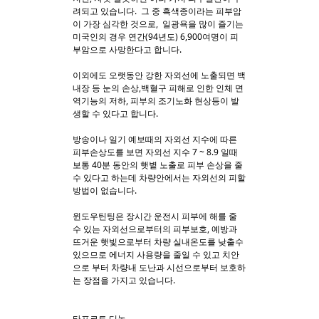
려되고 있습니다. 그 중 흑색종이라는 피부암
이 가장 심각한 것으로, 일광욕을 많이 즐기는
Sketchbook5, 스케치북5
Sketchbook5, 스케치북5
미국인의 경우 연간(94년도) 6,900여명이 피
부암으로 사망한다고 합니다.
이외에도 오랫동안 강한 자외선에 노출되면 백
내장 등 눈의 손상,백혈구 피해로 인한 인체 면
역기능의 저하, 피부의 조기노화 현상등이 발
생할 수 있다고 합니다.
방송이나 일기 예보때의 자외선 지수에 따른
피부손상도를 보면 자외선 지수 7 ~ 8.9 일때
보통 40분 동안의 햇볕 노출로 피부 손상을 줄
수 있다고 하는데 차량안에서는 자외선의 피할
방법이 없습니다.
윈도우틴팅은 장시간 운전시 피부에 해를 줄
수 있는 자외선으로부터의 피부보호, 예방과
뜨거운 햇빛으로부터 차량 실내온도를 낮출수
있으므로 에너지 사용량을 줄일 수 있고 치안
으로 부터 차량내 도난과 시선으로부터 보호하
는 장점을 가지고 있습니다.
타프코트 디놀..