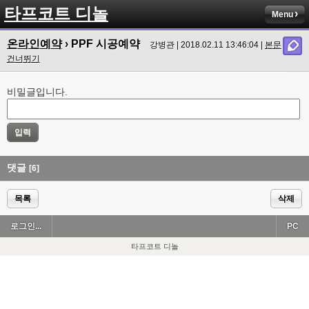
타프코트 디놀
Menu
온라인예약
› PPF 시공예약
강병관 | 2018.02.11 13:46:04 |
본문
건너뛰기
비밀글입니다.
댓글
[6]
목록
삭제
로그인...
PC
타프코트 디놀