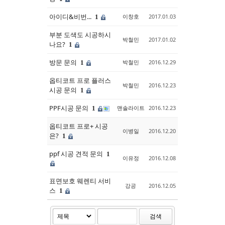
아이디&비번...
이창호
2017.01.03
1
부분 도색도 시공하시
박철민
2017.01.02
나요?
1
방문 문의
박철민
2016.12.29
1
옵티코트 프로 플러스
박철민
2016.12.23
시공 문의
1
PPF시공 문의
맨솔라이트
2016.12.23
1
옵티코트 프로+ 시공
이병일
2016.12.20
은?
1
ppf 시공 견적 문의
1
이유정
2016.12.08
표면보호 웨렌티 서비
강공
2016.12.05
스
1
검색