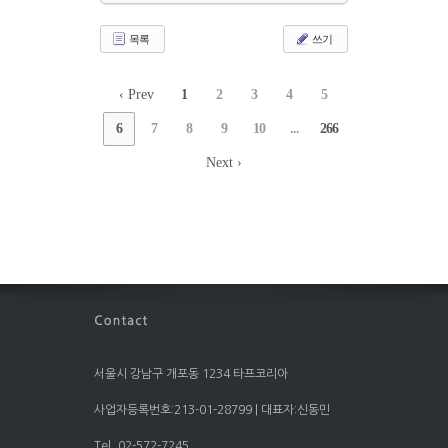
목록
쓰기
‹ Prev
1
2
3
4
5
6
7
8
9
10
...
266
Next ›
서울시 강남구 개포동 1234 타프코리아
사업자등록번호:213-01-28799 | 대표자:신동민
Tel. 02-572-7245