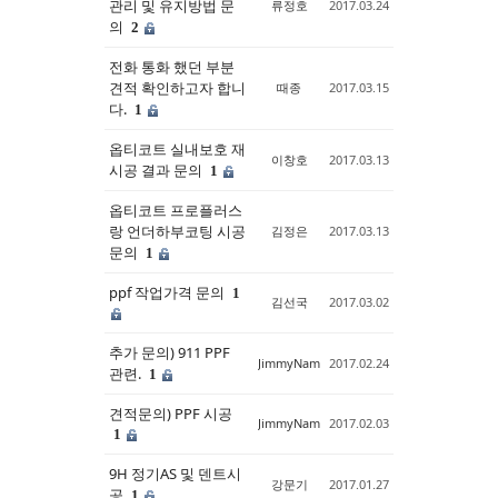
관리 및 유지방법 문
류정호
2017.03.24
의
2
전화 통화 했던 부분
견적 확인하고자 합니
때종
2017.03.15
다.
1
옵티코트 실내보호 재
이창호
2017.03.13
시공 결과 문의
1
옵티코트 프로플러스
랑 언더하부코팅 시공
김정은
2017.03.13
문의
1
ppf 작업가격 문의
1
김선국
2017.03.02
추가 문의) 911 PPF
JimmyNam
2017.02.24
관련.
1
견적문의) PPF 시공
JimmyNam
2017.02.03
1
9H 정기AS 및 덴트시
강문기
2017.01.27
공
1