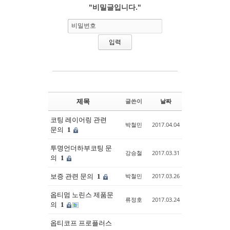
"비밀글입니다."
Sketchbook5, 스케치북5
Sketchbook5, 스케치북5
비밀번호
제목
글쓴이
날짜
코팅 레이어링 관련
박철민
2017.04.04
문의
1
투명언더하부코팅 문
강승철
2017.03.31
의
1
보증 관련 문의
박철민
2017.03.26
1
옵티멈 노린스 제품문
류정호
2017.03.24
의
1
옵티코프 프로플러스