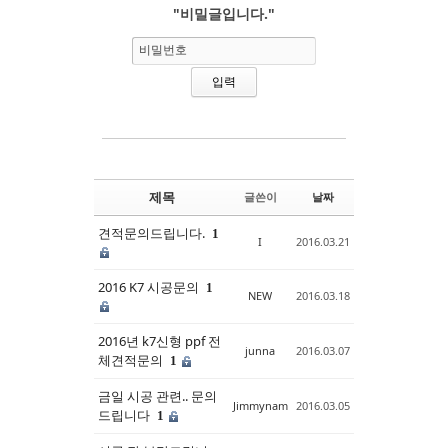
"비밀글입니다."
Sketchbook5, 스케치북5
Sketchbook5, 스케치북5
비밀번호
제목
글쓴이
날짜
견적문의드립니다.
1
I
2016.03.21
2016 K7 시공문의
1
NEW
2016.03.18
2016년 k7신형 ppf 전
junna
2016.03.07
체견적문의
1
금일 시공 관련.. 문의
Jimmynam
2016.03.05
드립니다
1