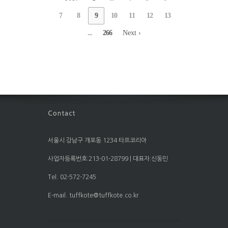
7
8
9
10
11
12
13
...
266
Next ›
서울시 강남구 개포동 1234 타프코리아
사업자등록번호:213-01-28799 | 대표자:신동민
Tel. 02-572-7245
E-mail. tuffkote@tuffkote.co.kr