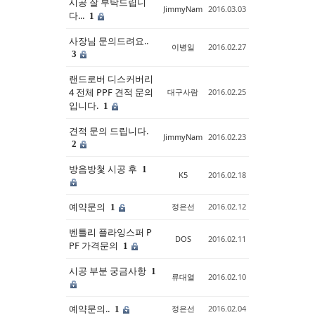
시공 잘 부탁드립니
JimmyNam
2016.03.03
다...
1
사장님 문의드려요..
이병일
2016.02.27
3
랜드로버 디스커버리
4 전체 PPF 견적 문의
대구사람
2016.02.25
입니다.
1
견적 문의 드립니다.
JimmyNam
2016.02.23
2
방음방첯 시공 후
1
K5
2016.02.18
예약문의
정은선
2016.02.12
1
벤틀리 플라잉스퍼 P
DOS
2016.02.11
PF 가격문의
1
시공 부분 궁금사항
1
류대열
2016.02.10
예약문의..
정은선
2016.02.04
1