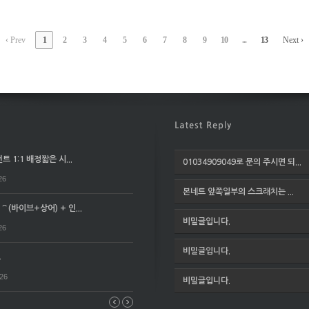
‹ Prev
1
2
3
4
5
6
7
8
9
10
...
13
Next ›
 1:1 배정짧은 시...
01034909049로 문의 주시면 되...
26
본네트 앞쪽일부의 스크래치는 ...
(바이브+상어) + 인...
비밀글입니다.
26
비밀글입니다.
요
026
비밀글입니다.