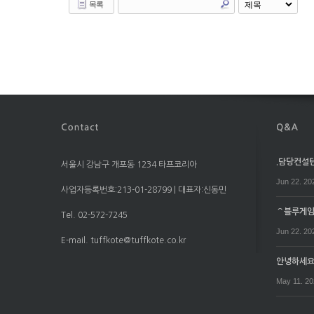
목록
.담당컨설턴트
서울시 강남구 개포동 1234 타프코리아
Jun 22. 20
사업자등록번호:213-01-28799 | 대표자:신동민
⌒블루게임⌒
Tel. 02-572-7245
Jun 22. 20
E-mail. tuffkote@tuffkote.co.kr
안녕하세
May 11. 2