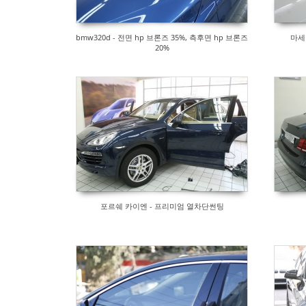
bmw320d - 전면 hp 브론즈 35%, 측후면 hp 브론즈
마세
20%
포르쉐 카이엔 - 프리미엄 열차단썬팅