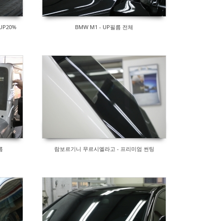
UP20%
BMW M1 - UP필름 전체
름
람보르기니 무르시엘라고 - 프리미엄 썬팅