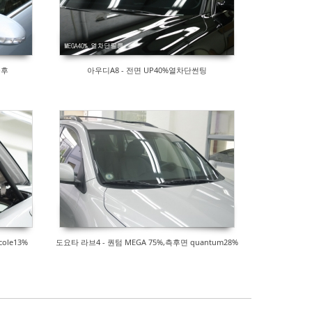
공후
아우디A8 - 전면 UP40%열차단썬팅
ole13%
도요타 라브4 - 퀀텀 MEGA 75%,측후면 quantum28%