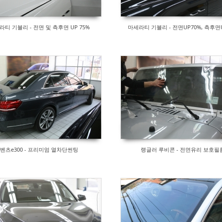
라티 기블리 - 전면 및 측후면 UP 75%
마세라티 기블리 - 전면UP70%, 측후면
벤츠e300 - 프리미엄 열차단썬팅
랭글러 루비콘 - 전면유리 보호필