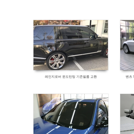
레인지로버 윈도틴팅 기존필름 교환
벤츠 