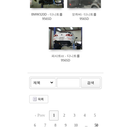
BMW320D - 디니트롤
모하비- 디니트롤
956SD
956SD
파사트cc - 디니트롤
956SD
검색
목록
‹ Prev
1
2
3
4
5
6
7
8
9
10
...
50