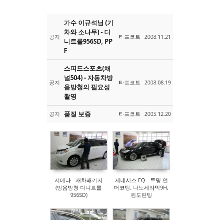
가수 이규석님 (기
차와 소나무) - 디
공지
타프코트
2008.11.21
니트롤956SD, PP
F
스피드스포츠(채
널504) - 자동차방
공지
타프코트
2008.08.19
음방청의 필요성
촬영
품질 보증
공지
타프코트
2005.12.20
시에나 - 새차패키지
제네시스 EQ - 투명 언
(방음방청 디니트롤
더코팅, 나노세라믹9H,
956SD)
윈도틴팅