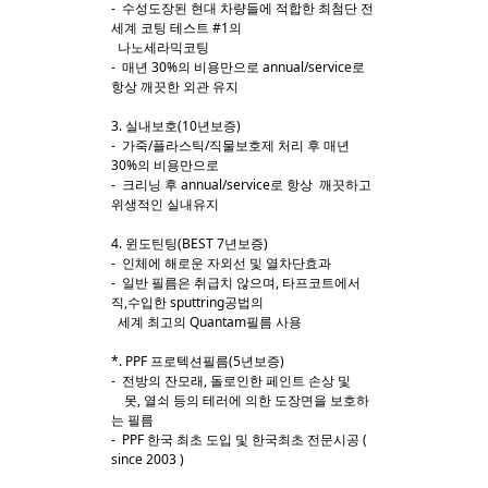
- 수성도장된 현대 차량들에 적합한 최첨단 전
세계 코팅 테스트 #1의
나노세라믹코팅
- 매년 30%의 비용만으로 annual/service로
항상 깨끗한 외관 유지
3. 실내보호(10년보증)
- 가죽/플라스틱/직물보호제 처리 후 매년
30%의 비용만으로
- 크리닝 후 annual/service로 항상 깨끗하고
위생적인 실내유지
4. 윈도틴팅(BEST 7년보증)
- 인체에 해로운 자외선 및 열차단효과
- 일반 필름은 취급치 않으며, 타프코트에서
직,수입한 sputtring공법의
세계 최고의 Quantam필름 사용
*. PPF 프로텍션필름(5년보증)
- 전방의 잔모래, 돌로인한 페인트 손상 및
못, 열쇠 등의 테러에 의한 도장면을 보호하
는 필름
- PPF 한국 최초 도입 및 한국최초 전문시공 (
since 2003 )