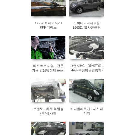
K7 - 새차패키지2 +
모하비 - 디니트롤
PPF 디럭스
956SD, 열차단썬팅
타프코트 디놀 - 전문
그랜져HG - DINITROL
가용 방음방청제 new!
448 (수성방음방청제)
쏘렌토 - 하체 녹발생
카니발리무진 - 새차패
(부식) 사진
키지