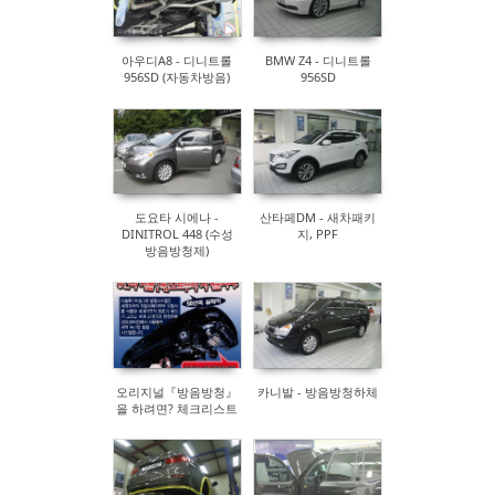
아우디A8 - 디니트롤
BMW Z4 - 디니트롤
956SD (자동차방음)
956SD
도요타 시에나 -
산타페DM - 새차패키
DINITROL 448 (수성
지, PPF
방음방청제)
오리지널『방음방청』
카니발 - 방음방청하체
을 하려면? 체크리스트