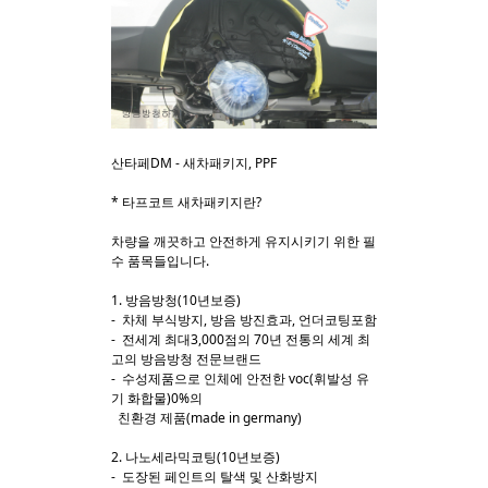
산타페DM - 새차패키지, PPF
* 타프코트 새차패키지란?
차량을 깨끗하고 안전하게 유지시키기 위한 필
수 품목들입니다.
1. 방음방청(10년보증)
- 차체 부식방지, 방음 방진효과, 언더코팅포함
- 전세계 최대3,000점의 70년 전통의 세계 최
고의 방음방청 전문브랜드
- 수성제품으로 인체에 안전한 voc(휘발성 유
기 화합물)0%의
친환경 제품(made in germany)
2. 나노세라믹코팅(10년보증)
- 도장된 페인트의 탈색 및 산화방지