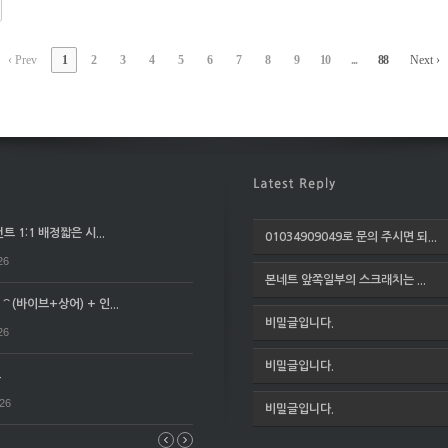
‹ Prev
1
2
3
4
5
6
7
8
9
10
...
88
Next ›
 1:1 배정짧은 시...
01034909049로 문의 주시면 되...
26
본네트 앞쪽일부의 스크래치는 ...
(바이브+상어) + 인...
비밀글입니다.
26
비밀글입니다.
요
026
비밀글입니다.