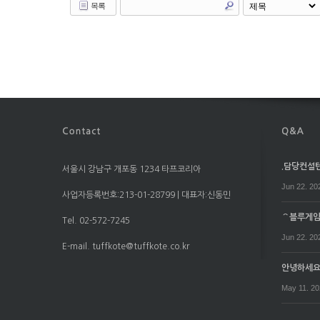
목록
.담당컨설턴트
서울시 강남구 개포동 1234 타프코리아
Jun 22. 20
사업자등록번호:213-01-28799 | 대표자:신동민
⌒블루게임⌒
Tel. 02-572-7245
Jun 22. 20
E-mail. tuffkote@tuffkote.co.kr
안녕하세
May 11. 2