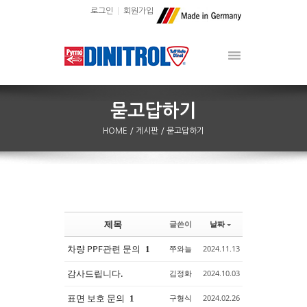
로그인
회원가입
HOME
/ 게시판
/ 묻고답하기
제목
글쓴이
날짜
Sketchbook5, 스케치북5
Sketchbook5, 스케치북5
차량 PPF관련 문의
쭈와늘
2024.11.13
1
감사드립니다.
김정화
2024.10.03
표면 보호 문의
구형식
2024.02.26
1