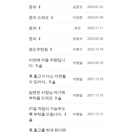
문의
김준모
2024.01.22
1
Sketchbook5, 스케치북5
Sketchbook5, 스케치북5
문의 드려요
이장한
2024.01.09
1
문의
유진
2023.11.11
1
문의
유영석
2023.05.02
1
윈도우틴팅
이현수
2022.10.18
1
이번에 아들 차량입니
이병일
2022.02.10
다.
5
혹 출고가 다소 지연될
이병일
2021.12.19
수 있어서,,
3
답변은 사장님 여기에
이병일
2021.12.15
부탁을 드려요
3
21일 작업이 가능하도
록 부탁을 드립니다.
이병일
2021.12.15
1
혹 출고를 하게 된다면