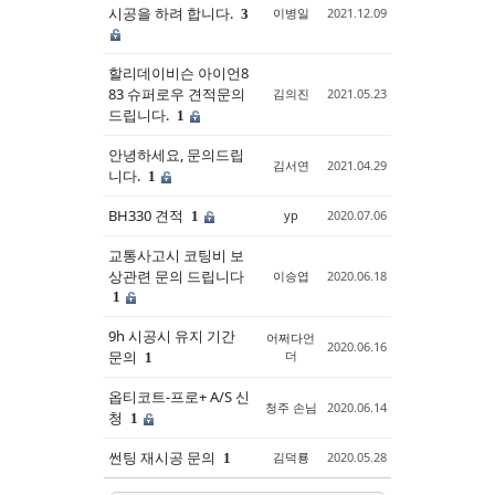
시공을 하려 합니다.
이병일
2021.12.09
3
할리데이비슨 아이언8
83 슈퍼로우 견적문의
김의진
2021.05.23
드립니다.
1
안녕하세요, 문의드립
김서연
2021.04.29
니다.
1
BH330 견적
yp
2020.07.06
1
교통사고시 코팅비 보
상관련 문의 드립니다
이승엽
2020.06.18
1
9h 시공시 유지 기간
어쩌다언
2020.06.16
문의
더
1
옵티코트-프로+ A/S 신
청주 손님
2020.06.14
청
1
썬팅 재시공 문의
김덕룡
2020.05.28
1