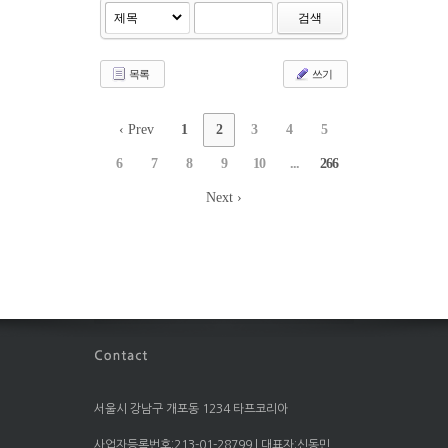
검색
목록
쓰기
‹ Prev
1
2
3
4
5
6
7
8
9
10
...
266
Next ›
서울시 강남구 개포동 1234 타프코리아
사업자등록번호:213-01-28799 | 대표자:신동민