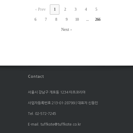
‹ Prev
1
2
3
4
5
6
7
8
9
10
...
266
Next ›
서울시 강남구 개포동 1234 타프코리아
사업자등록번호:213-01-28799 | 대표자:신동민
Tel. 02-572-7245
E-mail. tuffkote@tuffkote.co.kr