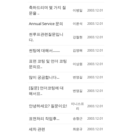
축하드리며 몇 가지 질
Sketchbook5, 스케치북5
Sketchbook5, 스케치북5
이병일
2003.12.01
문을 ..
Annual Service 문의
이윤석
2003.12.01
썬루프관련질문입니
강철현
2003.12.01
다.
썬팅에 대해서........
김영해
2003.12.01
표면 코팅 및 언더 코팅
이상원
2003.12.01
문의요..
많이 궁금합니다...
변영길
2003.12.01
[질문] 언더코팅에 대
변영길
2003.12.01
해서요..
이니스프
안녕하세요? 질문이요!
2003.12.01
리
표면처리 작업후...
송향근
2003.12.01
세차 관련
최윤규
2003.12.01