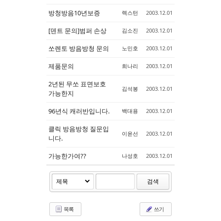
방청방음10년보증
렉스턴
2003.12.01
[덴트 문의]범퍼 손상
김소진
2003.12.01
쏘렌토 방음방청 문의
노민호
2003.12.01
제품문의
희나리
2003.12.01
2년된 무쏘 표면보호
김석봉
2003.12.01
가능한지
96년식 캐러반입니다.
백대용
2003.12.01
클릭 방음방청 질문입
이윤선
2003.12.01
니다.
가능한가여??
나성호
2003.12.01
검색
목록
쓰기