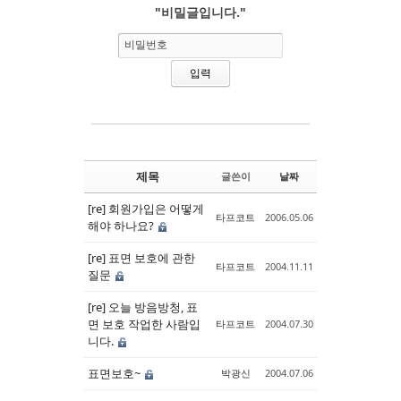
"비밀글입니다."
Sketchbook5, 스케치북5
Sketchbook5, 스케치북5
비밀번호
제목
글쓴이
날짜
[re] 회원가입은 어떻게
타프코트
2006.05.06
해야 하나요?
[re] 표면 보호에 관한
타프코트
2004.11.11
질문
[re] 오늘 방음방청, 표
면 보호 작업한 사람입
타프코트
2004.07.30
니다.
표면보호~
박광신
2004.07.06