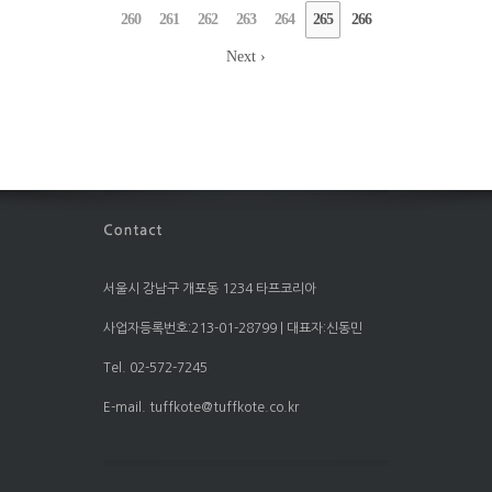
260
261
262
263
264
265
266
Next ›
서울시 강남구 개포동 1234 타프코리아
사업자등록번호:213-01-28799 | 대표자:신동민
Tel. 02-572-7245
E-mail. tuffkote@tuffkote.co.kr