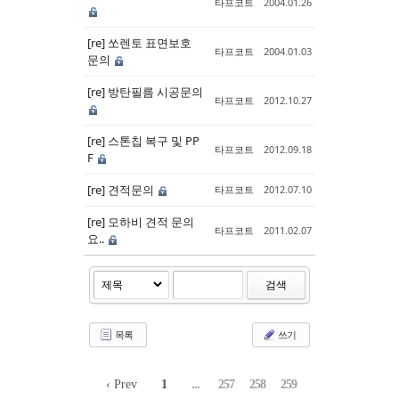
타프코트
2004.01.26
[re] 쏘렌토 표면보호
타프코트
2004.01.03
문의
[re] 방탄필름 시공문의
타프코트
2012.10.27
[re] 스톤칩 복구 및 PP
타프코트
2012.09.18
F
[re] 견적문의
타프코트
2012.07.10
[re] 모하비 견적 문의
타프코트
2011.02.07
요..
검색
목록
쓰기
‹ Prev
1
...
257
258
259