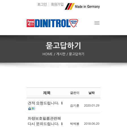
로그인
회원가입
HOME
/ 게시판
/ 묻고답하기
제목
글쓴이
날짜
Sketchbook5, 스케치북5
Sketchbook5, 스케치북5
견적 요청드립니다.
1
김기훈
2020.01.29
차량보호필름관련해
다시 문의드립니다.
박제봉
2018.06.20
1