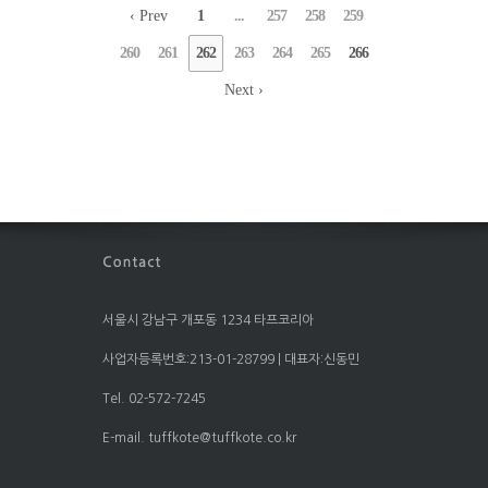
‹ Prev
1
...
257
258
259
260
261
262
263
264
265
266
Next ›
서울시 강남구 개포동 1234 타프코리아
사업자등록번호:213-01-28799 | 대표자:신동민
Tel. 02-572-7245
E-mail. tuffkote@tuffkote.co.kr