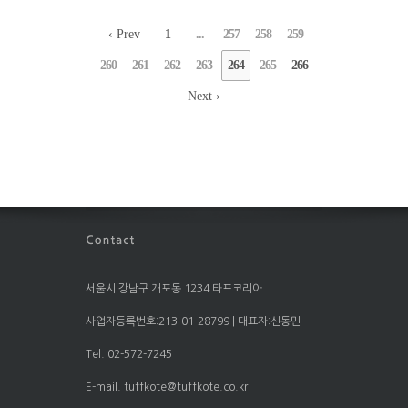
‹ Prev
1
...
257
258
259
260
261
262
263
264
265
266
Next ›
서울시 강남구 개포동 1234 타프코리아
사업자등록번호:213-01-28799 | 대표자:신동민
Tel. 02-572-7245
E-mail. tuffkote@tuffkote.co.kr