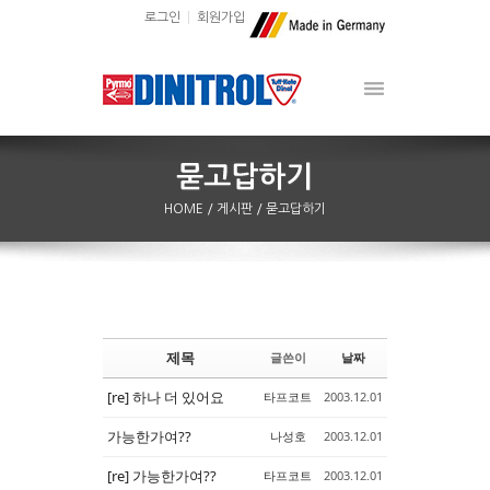
로그인
회원가입
HOME
/ 게시판
/ 묻고답하기
제목
글쓴이
날짜
Sketchbook5, 스케치북5
Sketchbook5, 스케치북5
[re] 하나 더 있어요
타프코트
2003.12.01
가능한가여??
나성호
2003.12.01
[re] 가능한가여??
타프코트
2003.12.01