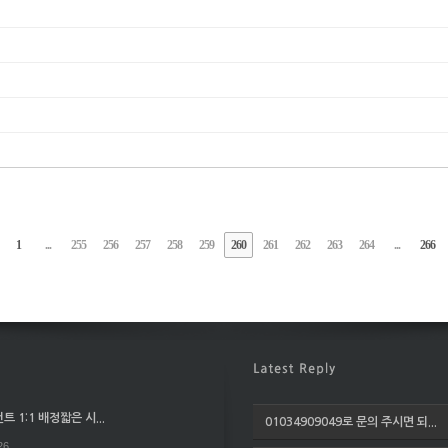
1
...
255
256
257
258
259
260
261
262
263
264
...
266
 1:1 배정짧은 시...
01034909049로 문의 주시면 되...
26