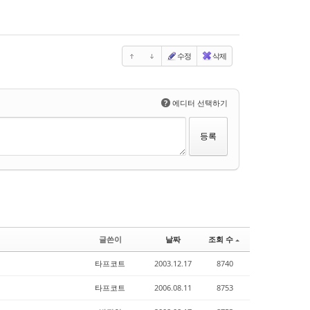
수정
삭제
?
에디터 선택하기
글쓴이
날짜
조회 수
타프코트
2003.12.17
8740
타프코트
2006.08.11
8753