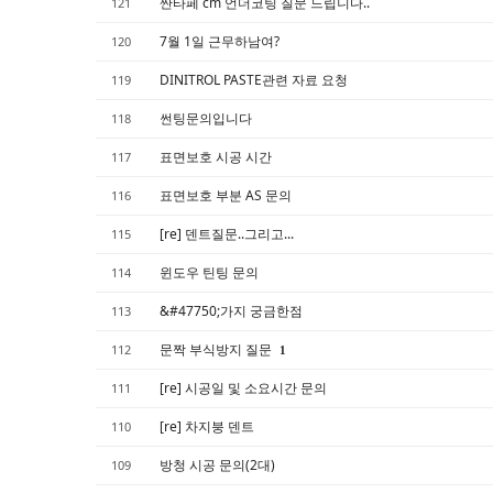
싼타페 cm 언더코팅 질문 드립니다..
121
7월 1일 근무하남여?
120
DINITROL PASTE관련 자료 요청
119
썬팅문의입니다
118
표면보호 시공 시간
117
표면보호 부분 AS 문의
116
[re] 덴트질문..그리고...
115
윈도우 틴팅 문의
114
&#47750;가지 궁금한점
113
문짝 부식방지 질문
112
1
[re] 시공일 및 소요시간 문의
111
[re] 차지붕 덴트
110
방청 시공 문의(2대)
109