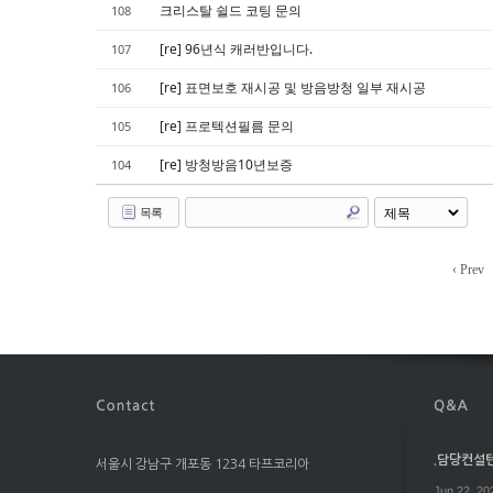
크리스탈 쉴드 코팅 문의
108
[re] 96년식 캐러반입니다.
107
[re] 표면보호 재시공 및 방음방청 일부 재시공
106
[re] 프로텍션필름 문의
105
[re] 방청방음10년보증
104
목록
‹ Prev
.담당컨설턴트
서울시 강남구 개포동 1234 타프코리아
Jun 22. 20