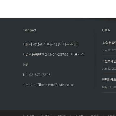
.담당컨설턴트
서울시 강남구 개포동 1234 타프코리아
Jun 22. 20
사업자등록번호:213-01-28799 | 대표자:신
⌒블루게임⌒
동민
Jun 22. 20
Tel. 02-572-7245
안녕하세
E-mail. tuffkote@tuffkote.co.kr
May 11. 2