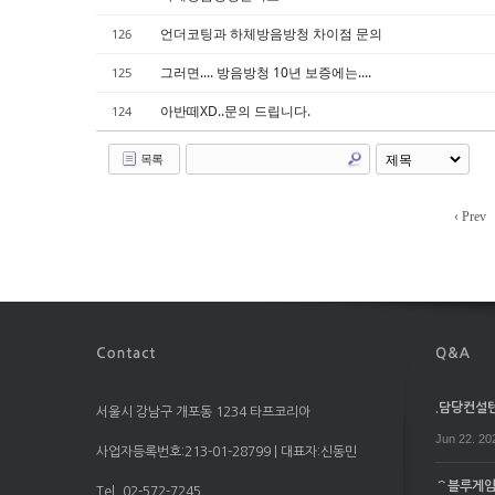
언더코팅과 하체방음방청 차이점 문의
126
그러면.... 방음방청 10년 보증에는....
125
아반떼XD..문의 드립니다.
124
목록
‹ Prev
.담당컨설턴트
서울시 강남구 개포동 1234 타프코리아
Jun 22. 20
사업자등록번호:213-01-28799 | 대표자:신동민
⌒블루게임⌒
Tel. 02-572-7245