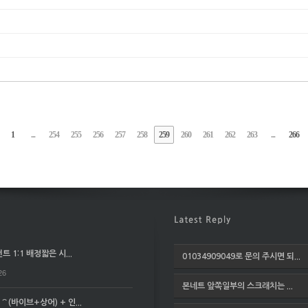
1
...
254
255
256
257
258
259
260
261
262
263
...
266
 1:1 배정짧은 시...
01034909049로 문의 주시면 되...
26
본네트 앞쪽일부의 스크래치는 ...
(바이브+상어) + 인...