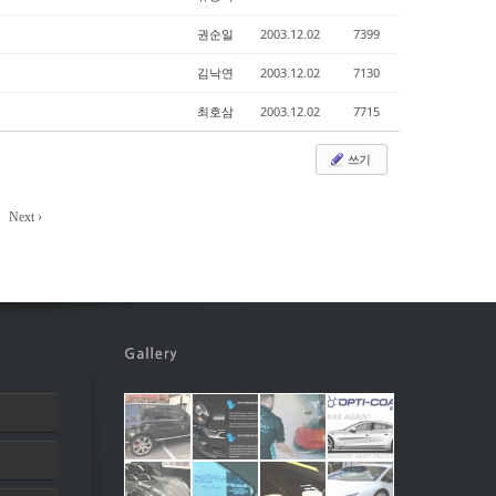
권순일
2003.12.02
7399
김낙연
2003.12.02
7130
최호삼
2003.12.02
7715
쓰기
Next ›