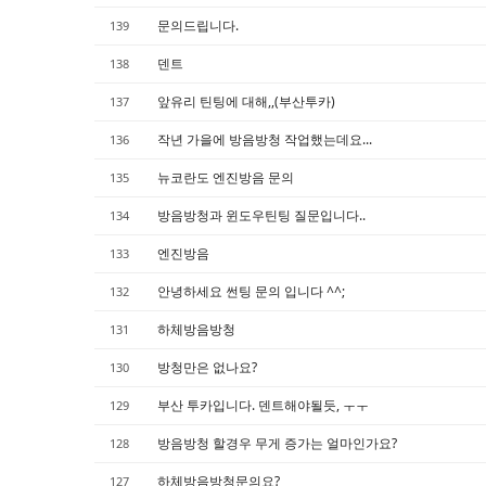
Sketchbook5, 스케치북5
Sketchbook5, 스케치북5
문의드립니다.
139
덴트
138
앞유리 틴팅에 대해,,(부산투카)
137
작년 가을에 방음방청 작업했는데요...
136
뉴코란도 엔진방음 문의
135
방음방청과 윈도우틴팅 질문입니다..
134
엔진방음
133
안녕하세요 썬팅 문의 입니다 ^^;
132
하체방음방청
131
방청만은 없나요?
130
부산 투카입니다. 덴트해야될듯, ㅜㅜ
129
방음방청 할경우 무게 증가는 얼마인가요?
128
하체방음방청문의요?
127