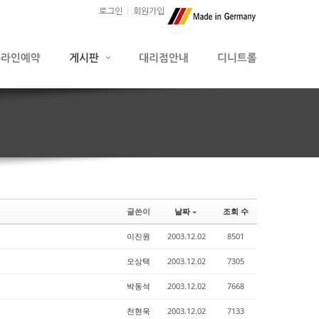
로그인
회원가입
글쓴이
날짜
조회 수
이진원
2003.12.02
8501
오상택
2003.12.02
7305
박동석
2003.12.02
7668
천현욱
2003.12.02
7133