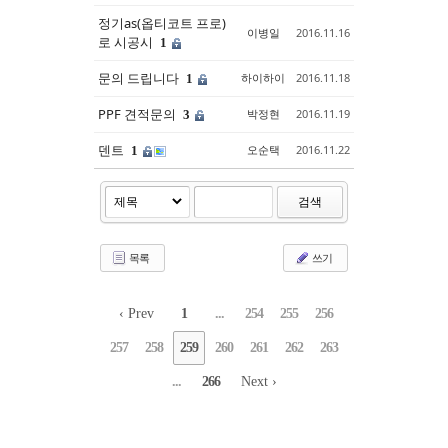
정기as(옵티코트 프로)
이병일
2016.11.16
로 시공시
1
문의 드립니다
하이하이
2016.11.18
1
PPF 견적문의
박정현
2016.11.19
3
덴트
오순택
2016.11.22
1
검색
목록
쓰기
‹ Prev
1
...
254
255
256
257
258
259
260
261
262
263
...
266
Next ›