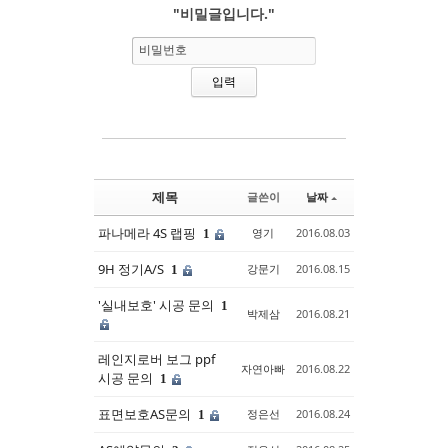
"비밀글입니다."
Sketchbook5, 스케치북5
Sketchbook5, 스케치북5
비밀번호
제목
글쓴이
날짜
파나메라 4S 랩핑
영기
2016.08.03
1
9H 정기A/S
강문기
2016.08.15
1
'실내보호' 시공 문의
1
박제삼
2016.08.21
레인지로버 보그 ppf
자연아빠
2016.08.22
시공 문의
1
표면보호AS문의
정은선
2016.08.24
1