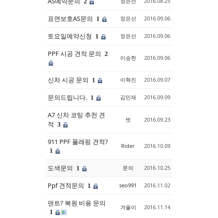
AS예약문의
정은선
2016.08.25
2
표면보호AS문의
정은선
2016.09.06
1
토요일예약신청
정은선
2016.09.06
1
PPF 시공 견적 문의
2
이승헌
2016.09.06
신차 시공 문의
이혁진
2016.09.07
1
문의드립니다.
김민재
2016.09.09
1
A7 신차 코팅 추천 견
벗
2016.09.23
적
3
911 PPF 풀래핑 견적?
Rider
2016.10.09
1
도색문의
문의
2016.10.25
1
Ppf 견적문의
seo991
2016.11.02
1
덴트? 복원 비용 문의
겨울이
2016.11.14
1