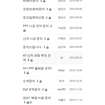
AS예약문의
정은선
2016.08.25
2
표면보호AS문의
정은선
2016.09.06
1
토요일예약신청
정은선
2016.09.06
1
PPF 시공 견적 문의
2
이승헌
2016.09.06
신차 시공 문의
이혁진
2016.09.07
1
문의드립니다.
김민재
2016.09.09
1
A7 신차 코팅 추천 견
벗
2016.09.23
적
3
911 PPF 풀래핑 견적?
Rider
2016.10.09
1
도색문의
문의
2016.10.25
1
Ppf 견적문의
seo991
2016.11.02
1
덴트? 복원 비용 문의
겨울이
2016.11.14
1