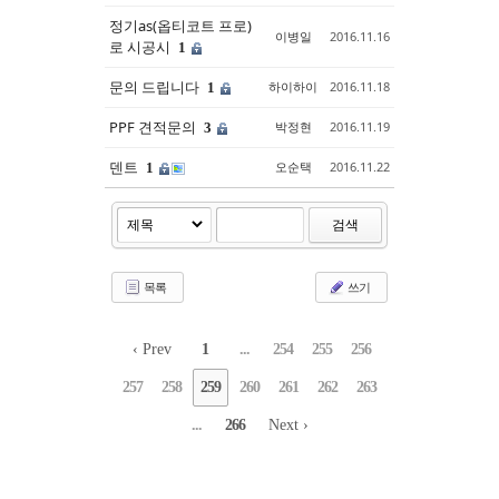
정기as(옵티코트 프로)
이병일
2016.11.16
로 시공시
1
문의 드립니다
하이하이
2016.11.18
1
PPF 견적문의
박정현
2016.11.19
3
덴트
오순택
2016.11.22
1
검색
목록
쓰기
‹ Prev
1
...
254
255
256
257
258
259
260
261
262
263
...
266
Next ›