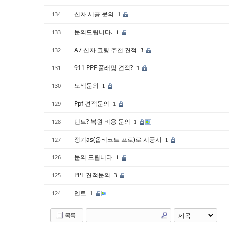
신차 시공 문의
134
1
문의드립니다.
133
1
A7 신차 코팅 추천 견적
132
3
911 PPF 풀래핑 견적?
131
1
도색문의
130
1
Ppf 견적문의
129
1
덴트? 복원 비용 문의
128
1
정기as(옵티코트 프로)로 시공시
127
1
문의 드립니다
126
1
PPF 견적문의
125
3
덴트
124
1
목록