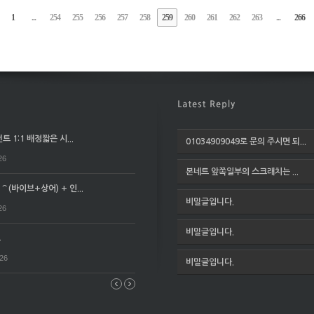
1
...
254
255
256
257
258
259
260
261
262
263
...
266
 1:1 배정짧은 시...
01034909049로 문의 주시면 되...
26
본네트 앞쪽일부의 스크래치는 ...
(바이브+상어) + 인...
비밀글입니다.
26
비밀글입니다.
요
026
비밀글입니다.