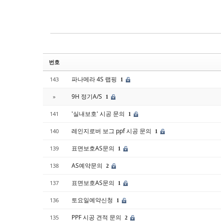
Sketchbook5, 스케치북5
Sketchbook5, 스케치북5
번호
파나메라 4S 랩핑
143
1
9H 정기A/S
»
1
'실내보호' 시공 문의
141
1
레인지로버 보그 ppf 시공 문의
140
1
표면보호AS문의
139
1
AS예약문의
138
2
표면보호AS문의
137
1
토요일예약신청
136
1
PPF 시공 견적 문의
135
2