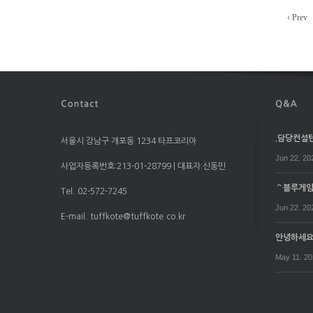
‹ Prev
.담당컨설턴트
서울시 강남구 개포동 1234 타프코리아
Jun 22. 20
사업자등록번호:213-01-28799 | 대표자:신동민
⌒블루게임⌒
Tel. 02-572-7245
Jun 22. 20
E-mail. tuffkote@tuffkote.co.kr
안녕하세
May 11. 2