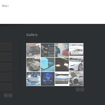
Next ›