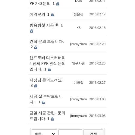
DOS
2016.02.11
PF 가격문의
1
예약문의
정은선
2016.02.12
1
방음방첯 시공 후
1
K5
2016.02.18
견적 문의 드립니다.
JimmyNam
2016.02.23
2
랜드로버 디스커버리
4 전체 PPF 견적 문의
대구사람
2016.02.25
입니다.
1
사장님 문의드려요..
이병일
2016.02.27
3
시공 잘 부탁드립니
JimmyNam
2016.03.03
다...
1
금일 시공 관련.. 문의
Jimmynam
2016.03.05
드립니다
1
검색