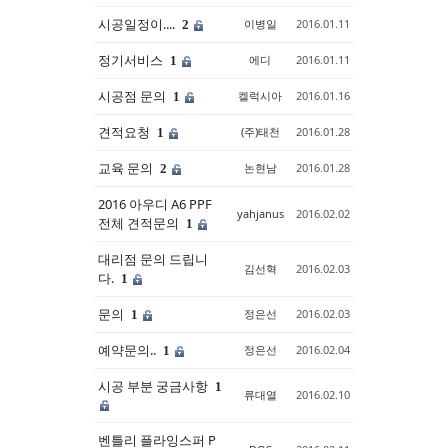
시공일정이....
이병일
2016.01.11
2
Sketchbook5, 스케치북5
Sketchbook5, 스케치북5
정기서비스
에디
2016.01.11
1
시공점 문의
켈럭시아
2016.01.16
1
견적요청
(주)태천
2016.01.28
1
교육 문의
논현남
2016.01.28
2
2016 아우디 A6 PPF
yahjanus
2016.02.02
전체 견적문의
1
대리점 문의 드립니
김선혁
2016.02.03
다.
1
문의
정은선
2016.02.03
1
예약문의..
정은선
2016.02.04
1
시공 부분 궁금사항
1
류대열
2016.02.10
벤틀리 플라잉스퍼 P