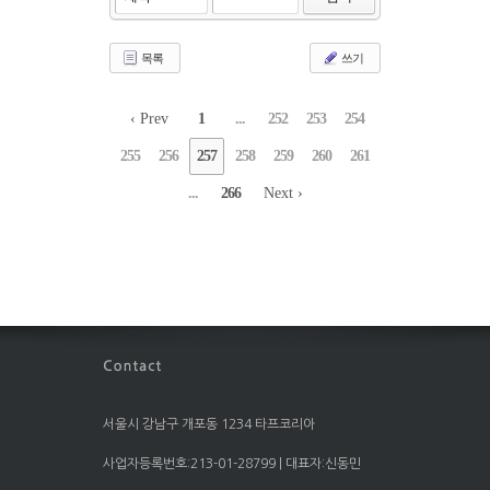
목록
쓰기
‹ Prev
1
...
252
253
254
255
256
257
258
259
260
261
...
266
Next ›
서울시 강남구 개포동 1234 타프코리아
사업자등록번호:213-01-28799 | 대표자:신동민