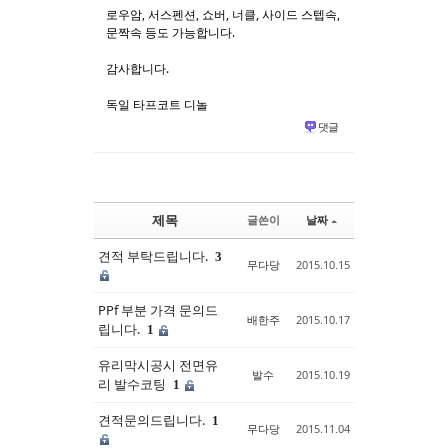
로우암, 서스펜션, 쇼버, 너클, 사이드 스텝속,
문짝속 등도 가능합니다.
감사합니다.
독일 타프코트 디놀
댓글
제목
글쓴이
날짜
견적 부탁드립니다.
3
무다당
2015.10.15
PPf 부분 가격 문의드
배한주
2015.10.17
립니다.
1
유리막시공시 전면유
발수
2015.10.19
리 발수코팅
1
견적문의드립니다.
1
무다당
2015.11.04