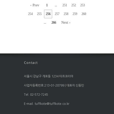
‹ Prev
1
...
251
252
253
254
255
256
257
258
259
260
...
266
Next ›
서울시 강남구 개포동 1234 타프코리아
사업자등록번호:213-01-28799 | 대표자:신동민
Tel. 02-572-7245
E-mail. tuffkote@tuffkote.co.kr