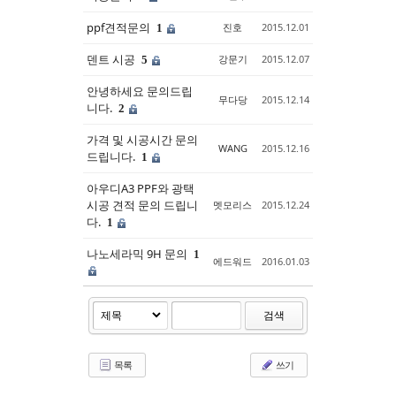
ppf견적문의
진호
2015.12.01
1
덴트 시공
강문기
2015.12.07
5
안녕하세요 문의드립
무다당
2015.12.14
니다.
2
가격 및 시공시간 문의
WANG
2015.12.16
드립니다.
1
아우디A3 PPF와 광택
시공 견적 문의 드립니
멧모리스
2015.12.24
다.
1
나노세라믹 9H 문의
1
에드워드
2016.01.03
검색
목록
쓰기