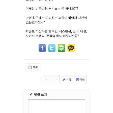
이제는 방음방청 서비스는 안 하나요???
Sketchbook5, 스케치북5
Sketchbook5, 스케치북5
아님 최근에는 의뢰하는 고객이 없어서 사진이
없는건가요???
지금도 하신다면
로우암, 서스펜션, 쇼버, 너클,
사이드 스텝속, 문짝속 등도 해주나요???
목록
수정
삭제
✔
댓글 쓰기