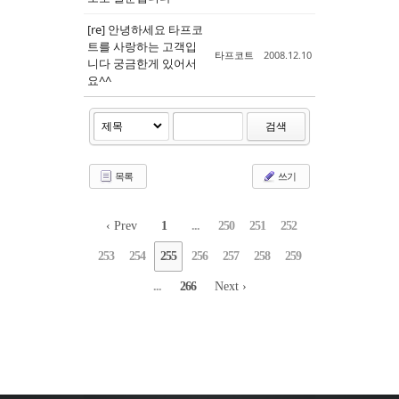
[re] 안녕하세요 타프코
트를 사랑하는 고객입
타프코트
2008.12.10
니다 궁금한게 있어서
요^^
검색
목록
쓰기
‹ Prev
1
...
250
251
252
253
254
255
256
257
258
259
...
266
Next ›