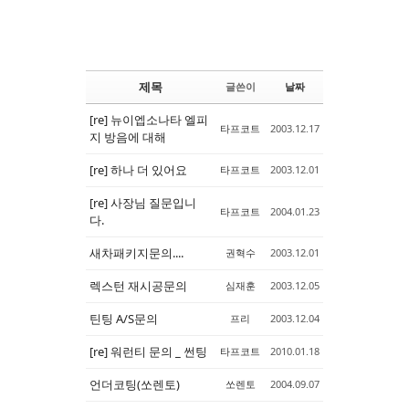
제목
글쓴이
날짜
[re] 뉴이엡소나타 엘피
타프코트
2003.12.17
지 방음에 대해
[re] 하나 더 있어요
타프코트
2003.12.01
[re] 사장님 질문입니
타프코트
2004.01.23
다.
새차패키지문의....
권혁수
2003.12.01
렉스턴 재시공문의
심재훈
2003.12.05
틴팅 A/S문의
프리
2003.12.04
[re] 워런티 문의 _ 썬팅
타프코트
2010.01.18
언더코팅(쏘렌토)
쏘렌토
2004.09.07