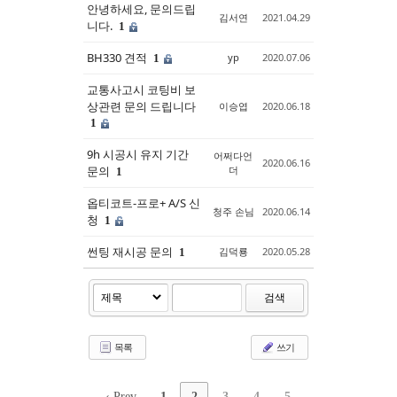
안녕하세요, 문의드립
김서연
2021.04.29
니다.
1
BH330 견적
yp
2020.07.06
1
교통사고시 코팅비 보
상관련 문의 드립니다
이승엽
2020.06.18
1
9h 시공시 유지 기간
어쩌다언
2020.06.16
문의
더
1
옵티코트-프로+ A/S 신
청주 손님
2020.06.14
청
1
썬팅 재시공 문의
김덕룡
2020.05.28
1
검색
목록
쓰기
‹ Prev
1
2
3
4
5