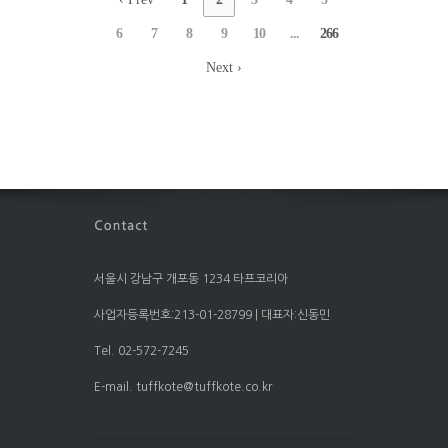
6
7
8
9
10
...
266
Next ›
서울시 강남구 개포동 1234 타프코리아
사업자등록번호:213-01-28799 | 대표자:신동민
Tel. 02-572-7245
E-mail. tuffkote@tuffkote.co.kr