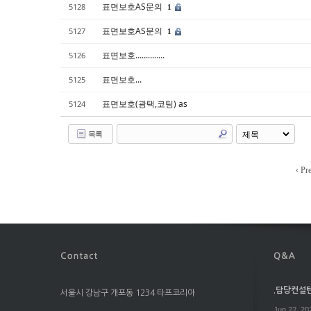
표면보호AS문의
5128
1
표면보호AS문의
5127
1
표면보호..............
5126
표면보호...
5125
표면보호(광택,코팅) as
5124
목록
‹ Pr
.담당컨설턴트
서울시 강남구 개포동 1234 타프코리아
Jun 22. 20