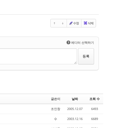
수정
삭제
?
에디터 선택하기
글쓴이
날짜
조회 수
조인창
2005.12.07
6493
수
2003.12.16
6689