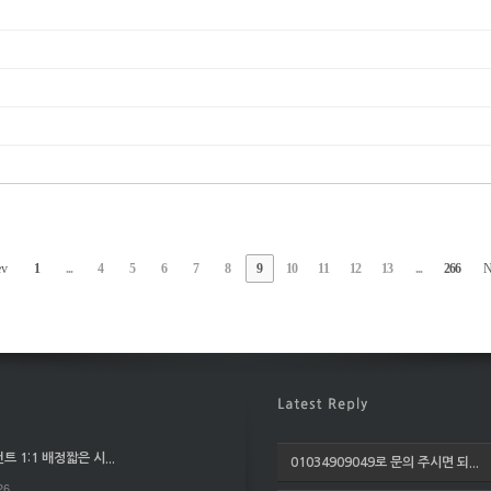
ev
1
...
4
5
6
7
8
9
10
11
12
13
...
266
N
 1:1 배정짧은 시...
01034909049로 문의 주시면 되...
26