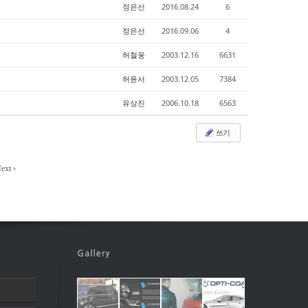
정은선
2016.08.24
6
정은선
2016.09.06
4
허철웅
2003.12.16
6631
허윤서
2003.12.05
7384
유상진
2006.10.18
6563
쓰기
ext ›