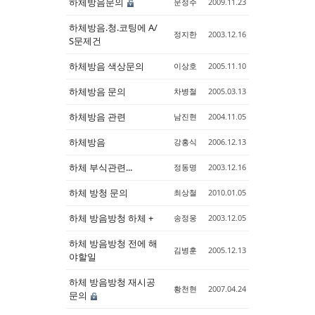
하체방음문의
문정주
2009.11.23
하체방음.청.코팅에 A/
정지한
2003.12.16
S문제건
하체방음 색상문의
이상호
2005.11.10
하체방음 문의
차병철
2005.03.13
하체방음 관련
남진현
2004.11.05
하체방음
강홍식
2006.12.13
하체 부식관련...
정동명
2003.12.16
하체 방청 문의
최상철
2010.01.05
하체 방음방청 하체 +
송정웅
2003.12.05
하체 방음방청 전에 해
김병훈
2005.12.13
야할일
하체 방음방청 재시공
황천현
2007.04.24
문의