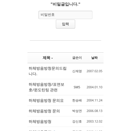
"비밀글입니다."
Sketchbook5, 스케치북5
Sketchbook5, 스케치북5
비밀번호
제목
글쓴이
날짜
하체방음방청문의드립
신재영
2007.02.05
니다.
하체방음방청/표면보
SM5
2004.01.10
호/윈도틴팅 관련
하체방음방청 문의요
한승배
2004.11.24
하체방음방청 문의
박성연
2006.08.13
하체방음방청
강신호
2003.12.02