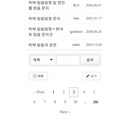
하체 방음방청 및 엔진
찐이
2004.06.01
룸 방음 문의
하체 방음방청 문의
han
2007.01.17
하체 방음방청 + 본네
gonikon
2008.06.25
트 방음 문의건
하체 방음과 표면
eden
2003.12.04
검색
목록
쓰기
‹ Prev
1
2
3
4
5
6
7
8
9
10
...
266
Next ›