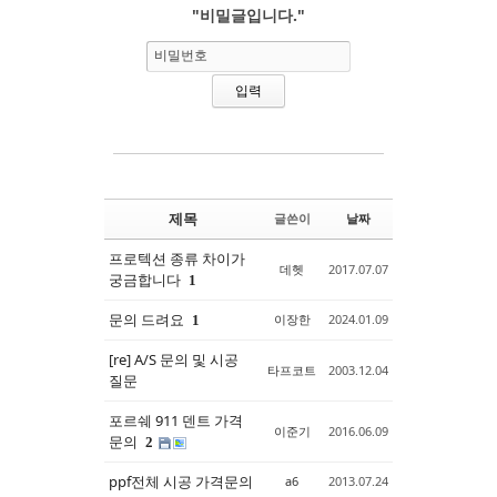
"비밀글입니다."
Sketchbook5, 스케치북5
Sketchbook5, 스케치북5
비밀번호
제목
글쓴이
날짜
프로텍션 종류 차이가
데헷
2017.07.07
궁금합니다
1
문의 드려요
이장한
2024.01.09
1
[re] A/S 문의 및 시공
타프코트
2003.12.04
질문
포르쉐 911 덴트 가격
이준기
2016.06.09
문의
2
ppf전체 시공 가격문의
a6
2013.07.24