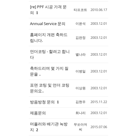
[re] PPF 시공 가격 문
타프코트
2010.06.17
의
1
Annual Service 문의
이윤석
2003.12.01
홈페이지 개편 축하드
김판정
2003.12.01
립니다.
언더코팅 - 할려고 합니
별나라
2003.12.01
다
축하드리며 몇 가지 질
이병일
2003.12.01
문을 ..
표면 코팅 및 언더 코팅
이상원
2003.12.01
문의요..
방음방청 문의
김현우
2015.11.22
1
제품문의
희나리
2003.12.01
머플러와 배기관 녹방
무쏘아저
2015.07.06
지
씨
2