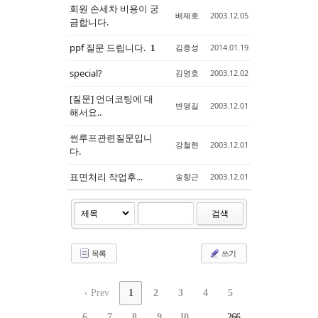
회원 손세차 비용이 궁
배재호
2003.12.05
금합니다.
ppf 질문 드립니다.
김종성
2014.01.19
1
special?
김영호
2003.12.02
[질문] 언더코팅에 대
변영길
2003.12.01
해서요..
썬루프관련질문입니
강철현
2003.12.01
다.
표면처리 작업후...
송향근
2003.12.01
검색
목록
쓰기
‹ Prev
1
2
3
4
5
6
7
8
9
10
...
266