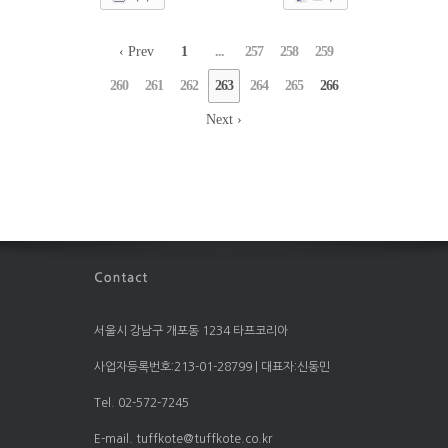
‹ Prev
1
...
257
258
259
260
261
262
263
264
265
266
Next ›
서울시 강남구 개포동 1234 타프코리아
사업자등록번호:213-01-28799 | 대표자:신동민
Tel. 02-572-7245
E-mail. tuffkote@tuffkote.co.kr