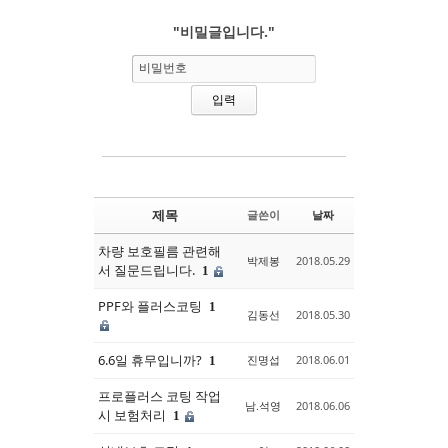
"비밀글입니다."
Sketchbook5, 스케치북5
Sketchbook5, 스케치북5
비밀번호
제목
글쓴이
날짜
차량 보호필름 관련해
박제봉
2018.05.29
서 질문드립니다.
1
PPF와 플러스코팅
1
김동선
2018.05.30
6.6일 휴무입니까?
진명섭
2018.06.01
1
프로플러스 코팅 작업
남.석영
2018.06.06
시 보험처리
1