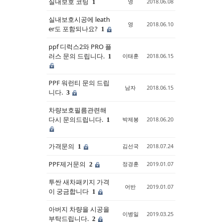
실내보호 코팅
영
2018.06.08
1
실내보호시공에 leath
영
2018.06.10
er도 포함되나요?
1
ppf 디럭스2와 PRO 플
러스 문의 드립니다.
이태훈
2018.06.15
1
PPF 워런티 문의 드립
남자
2018.06.15
니다.
3
차량보호필름관련해
다시 문의드립니다.
박제봉
2018.06.20
1
가격문의
김선국
2018.07.24
1
PPF제거문의
정경훈
2019.01.07
2
투싼 새차패키지 가격
어반
2019.01.07
이 궁금합니다
1
아버지 차량을 시공을
이병일
2019.03.25
부탁드립니다.
2