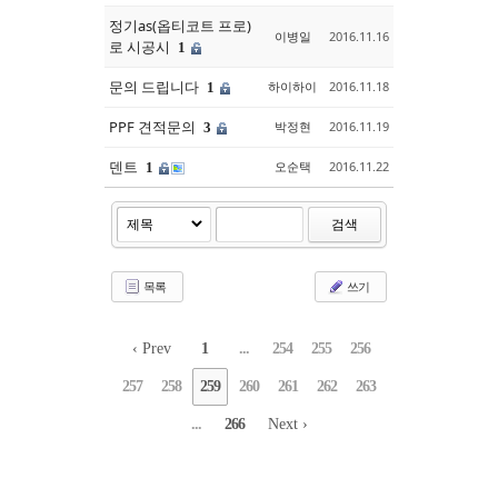
정기as(옵티코트 프로)
이병일
2016.11.16
로 시공시
1
문의 드립니다
하이하이
2016.11.18
1
PPF 견적문의
박정현
2016.11.19
3
덴트
오순택
2016.11.22
1
검색
목록
쓰기
‹ Prev
1
...
254
255
256
257
258
259
260
261
262
263
...
266
Next ›