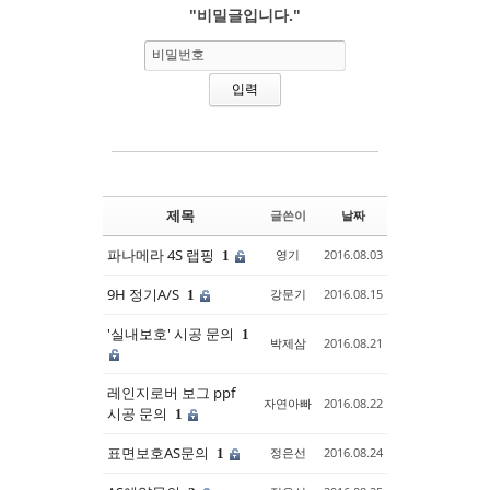
"비밀글입니다."
Sketchbook5, 스케치북5
Sketchbook5, 스케치북5
비밀번호
제목
글쓴이
날짜
파나메라 4S 랩핑
영기
2016.08.03
1
9H 정기A/S
강문기
2016.08.15
1
'실내보호' 시공 문의
1
박제삼
2016.08.21
레인지로버 보그 ppf
자연아빠
2016.08.22
시공 문의
1
표면보호AS문의
정은선
2016.08.24
1