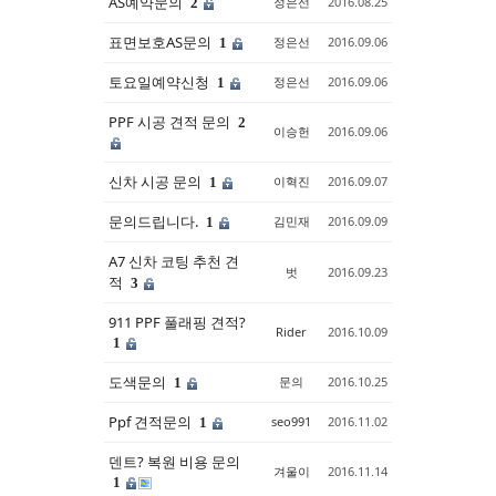
AS예약문의
정은선
2016.08.25
2
표면보호AS문의
정은선
2016.09.06
1
토요일예약신청
정은선
2016.09.06
1
PPF 시공 견적 문의
2
이승헌
2016.09.06
신차 시공 문의
이혁진
2016.09.07
1
문의드립니다.
김민재
2016.09.09
1
A7 신차 코팅 추천 견
벗
2016.09.23
적
3
911 PPF 풀래핑 견적?
Rider
2016.10.09
1
도색문의
문의
2016.10.25
1
Ppf 견적문의
seo991
2016.11.02
1
덴트? 복원 비용 문의
겨울이
2016.11.14
1