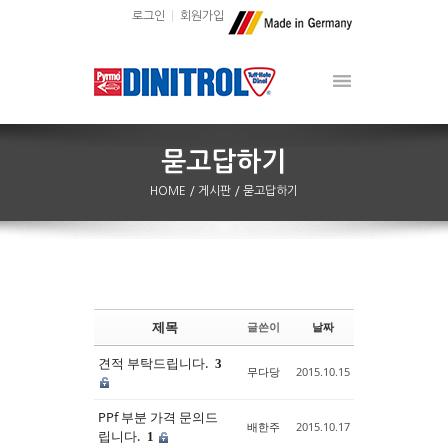
로그인
회원가입
HOME
/ 게시판
/ 묻고답하기
제목
글쓴이
날짜
Sketchbook5, 스케치북5
Sketchbook5, 스케치북5
견적 부탁드립니다.
3
무다당
2015.10.15
PPf 부분 가격 문의드
배한주
2015.10.17
립니다.
1