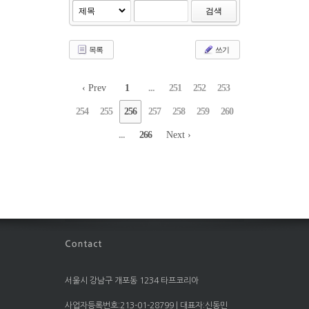
검색
목록
쓰기
‹ Prev
1
...
251
252
253
254
255
256
257
258
259
260
...
266
Next ›
서울시 강남구 개포동 1234 타프코리아
사업자등록번호:213-01-28799 | 대표자:신동민