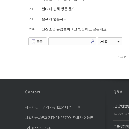
싼타페 상체 방음 문의
206
손세차 좋은지요
205
엔진소음 유입줄이려고 방음하고 싶은데요..
204
목록
‹ Prev
.담당컨설턴트
서울시 강남구 개포동 1234 타프코리아
Jun 22. 20
사업자등록번호:213-01-28799 | 대표자:신동민
⌒블루게임⌒
Tel. 02-572-7245