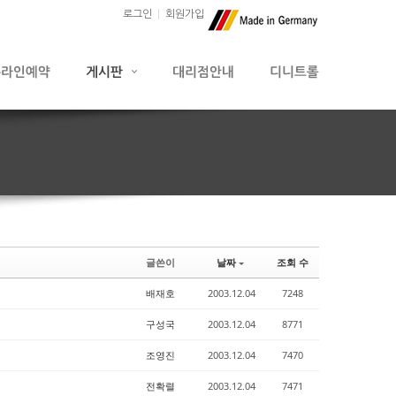
로그인
회원가입
글쓴이
날짜
조회 수
배재호
2003.12.04
7248
구성국
2003.12.04
8771
조영진
2003.12.04
7470
전확렬
2003.12.04
7471