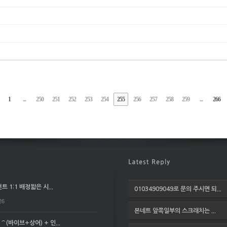
1
...
250
251
252
253
254
255
256
257
258
259
...
266
 1:1 배정짧은 시...
01034909049로 문의 주시면 되...
26
본네트 앞쪽일부의 스크래치는 ...
(바이브+상어) + 인...