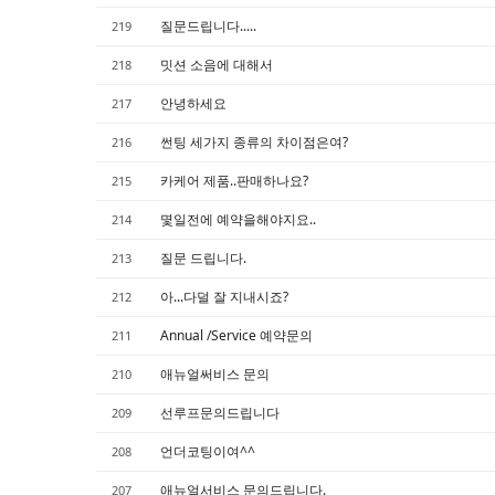
Sketchbook5, 스케치북5
Sketchbook5, 스케치북5
질문드립니다.....
219
밋션 소음에 대해서
218
안녕하세요
217
썬팅 세가지 종류의 차이점은여?
216
카케어 제품..판매하나요?
215
몇일전에 예약을해야지요..
214
질문 드립니다.
213
아...다덜 잘 지내시죠?
212
Annual /Service 예약문의
211
애뉴얼써비스 문의
210
선루프문의드립니다
209
언더코팅이여^^
208
애뉴얼서비스 문의드립니다.
207