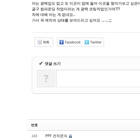
Sketchbook5, 스케치북5
Sketchbook5, 스케치북5
아는 광택집도 없고 또 이곳이 맘에 들어 이곳을 찾아가보고 싶은데...(
글구 컴파운딩 작업이라는 게 광택 코팅작업인가여???
차에 대해 아는 게 없네요..
가서 꼭 제차의 상태를 보여드리고 싶어요 ㅡㅡ;;;
목록
Facebook
Twitter
✔
댓글 쓰기
?
번호
PPF 견적문의
243