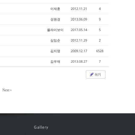
이재훈
2012.11.21
4
성원경
2013.06.09
9
플라이보이
2017.05.14
5
심임순
2012.11.29
2
김지영
2009.12.17
6528
김우재
2013.08.27
7
쓰기
Next ›