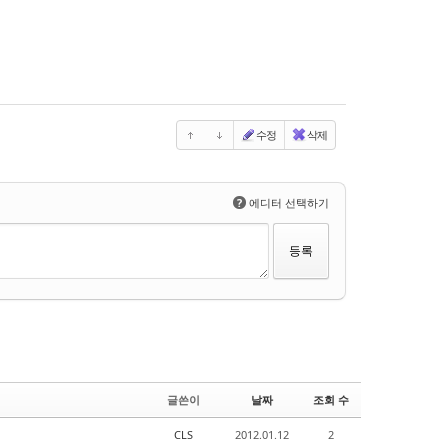
수정
삭제
?
에디터 선택하기
글쓴이
날짜
조회 수
CLS
2012.01.12
2