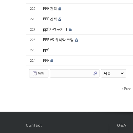
PPF 견적
229
PPF 견적
228
ppf 가격문의
227
1
PPF VS 유리막 코팅
226
ppf
225
PPF
224
목록
‹ Prev