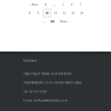
‹ Prev
1
...
5
6
7
8
9
10
11
12
13
14
...
266
Next ›
서울시 강남구 개포동 1234 타프코리아
사업자등록번호:213-01-28799 | 대표자:신동민
Tel. 02-572-7245
E-mail. tuffkote@tuffkote.co.kr