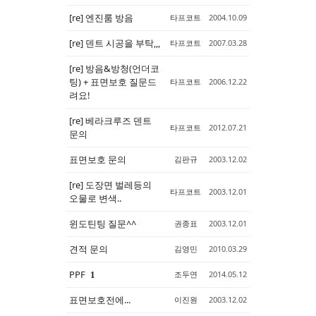
[re] 엔진룸 방음
타프코트
2004.10.09
Sketchbook5, 스케치북5
Sketchbook5, 스케치북5
[re] 덴트 시공을 부탁,,,
타프코트
2007.03.28
[re] 방음&방청(언더코
팅) + 표면보호 질문드
타프코트
2006.12.22
려요!
[re] 베라크루즈 덴트
타프코트
2012.07.21
문의
표면보호 문의
김판규
2003.12.02
[re] 도장면 벌레등의
타프코트
2003.12.01
오물로 변색..
윈도틴팅 질문^^
권종표
2003.12.01
견적 문의
김영민
2010.03.29
PPF
조두연
2014.05.12
1
표면보호전에...
이진원
2003.12.02