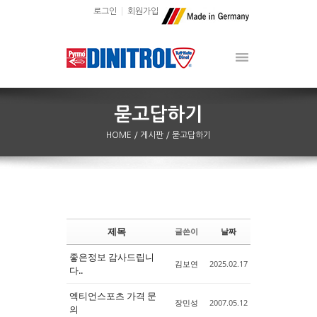
로그인
회원가입
HOME
/ 게시판
/ 묻고답하기
제목
글쓴이
날짜
Sketchbook5, 스케치북5
Sketchbook5, 스케치북5
좋은정보 감사드립니
김보연
2025.02.17
다..
엑티언스포츠 가격 문
장민성
2007.05.12
의