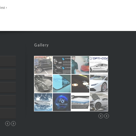
ext ›