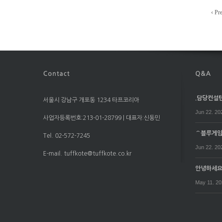
‹ Pr
.담당컨설턴트
서울시 강남구 개포동 1234 타프코리아
Jun 22. 20
사업자등록번호:213-01-28799 | 대표자:신동민
⌒블루게임⌒
Tel. 02-572-7245
Jun 22. 20
E-mail. tuffkote@tuffkote.co.kr
안녕하세
May 11. 2