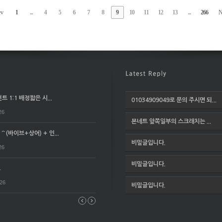
ev
1
...
4
5
6
7
8
9
10
11
12
13
...
266
N
 1:1 배정짧은 시...
01034909049로 문의 주시면 되...
26
본네트 앞쪽일부의 스크래치는 ...
(바이브+상어) + 인...
비밀글입니다.
26
비밀글입니다.
요
026
비밀글입니다.