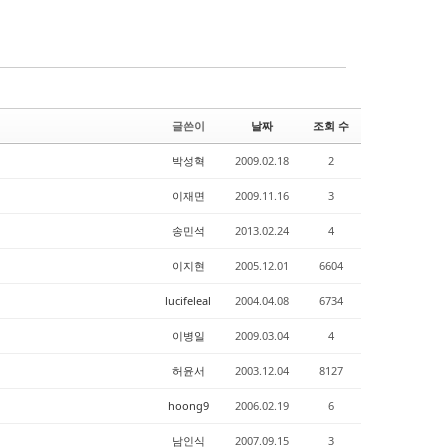
글쓴이
날짜
조회 수
박성혁
2009.02.18
2
이재면
2009.11.16
3
송민석
2013.02.24
4
이지현
2005.12.01
6604
lucifeleal
2004.04.08
6734
이병일
2009.03.04
4
허윤서
2003.12.04
8127
hoong9
2006.02.19
6
남인식
2007.09.15
3