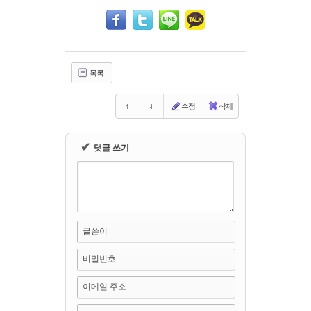
Sketchbook5, 스케치북5
Sketchbook5, 스케치북5
목록
수정
삭제
✔
댓글 쓰기
글쓴이
비밀번호
이메일 주소