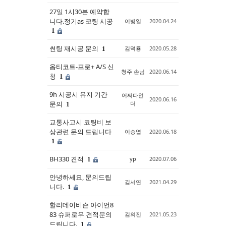
27일 1시30분 예약합
니다.정기as 코팅 시공
이병일
2020.04.24
1
썬팅 재시공 문의
김덕룡
2020.05.28
1
옵티코트-프로+ A/S 신
청주 손님
2020.06.14
청
1
9h 시공시 유지 기간
어쩌다언
2020.06.16
문의
더
1
교통사고시 코팅비 보
상관련 문의 드립니다
이승엽
2020.06.18
1
BH330 견적
yp
2020.07.06
1
안녕하세요, 문의드립
김서연
2021.04.29
니다.
1
할리데이비슨 아이언8
83 슈퍼로우 견적문의
김의진
2021.05.23
드립니다.
1