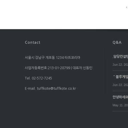
‹
.담당컨설턴트
서울시 강남구 개포동 1234 타프코리아
Jun 22. 20
사업자등록번호:213-01-28799 | 대표자:신동민
⌒블루게임⌒
Tel. 02-572-7245
Jun 22. 20
E-mail. tuffkote@tuffkote.co.kr
안녕하세
May 11. 2