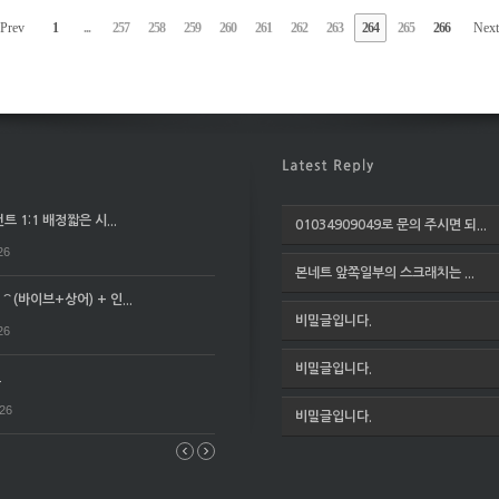
 Prev
1
...
257
258
259
260
261
262
263
264
265
266
Next
 1:1 배정짧은 시...
01034909049로 문의 주시면 되...
26
본네트 앞쪽일부의 스크래치는 ...
(바이브+상어) + 인...
비밀글입니다.
26
비밀글입니다.
요
026
비밀글입니다.