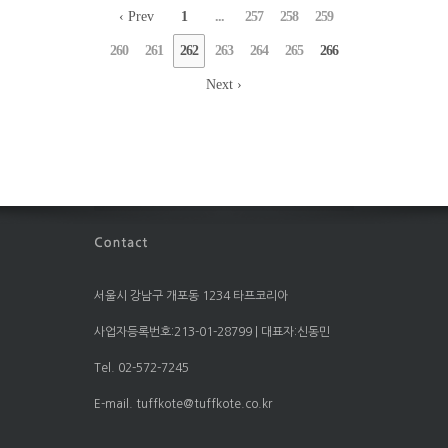
‹ Prev
1
...
257
258
259
260
261
262
263
264
265
266
Next ›
서울시 강남구 개포동 1234 타프코리아
사업자등록번호:213-01-28799 | 대표자:신동민
Tel. 02-572-7245
E-mail. tuffkote@tuffkote.co.kr