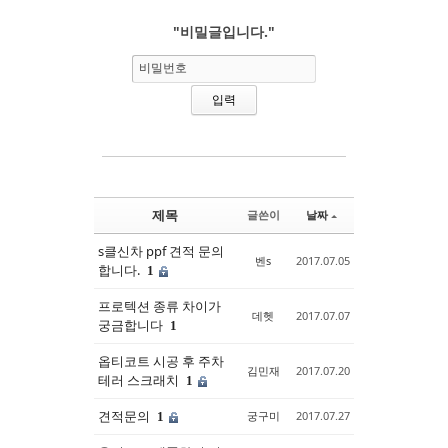
"비밀글입니다."
Sketchbook5, 스케치북5
Sketchbook5, 스케치북5
비밀번호
제목
글쓴이
날짜
s클신차 ppf 견적 문의
벤s
2017.07.05
합니다.
1
프로텍션 종류 차이가
데헷
2017.07.07
궁금합니다
1
옵티코트 시공 후 주차
김민재
2017.07.20
테러 스크래치
1
견적문의
궁구미
2017.07.27
1