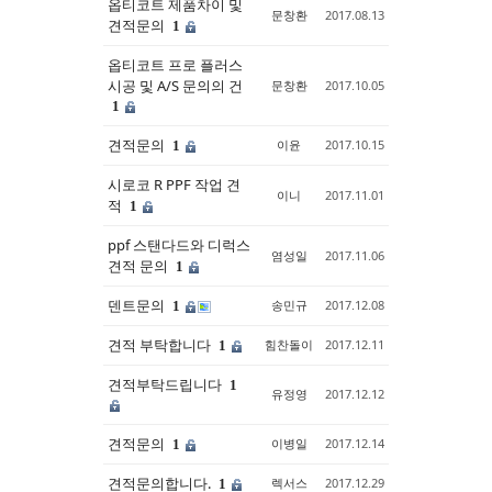
옵티코트 제품차이 및
문창환
2017.08.13
견적문의
1
옵티코트 프로 플러스
시공 및 A/S 문의의 건
문창환
2017.10.05
1
견적문의
이윤
2017.10.15
1
시로코 R PPF 작업 견
이니
2017.11.01
적
1
ppf 스탠다드와 디럭스
염성일
2017.11.06
견적 문의
1
덴트문의
송민규
2017.12.08
1
견적 부탁합니다
힘찬돌이
2017.12.11
1
견적부탁드립니다
1
유정영
2017.12.12
견적문의
이병일
2017.12.14
1
견적문의합니다.
렉서스
2017.12.29
1