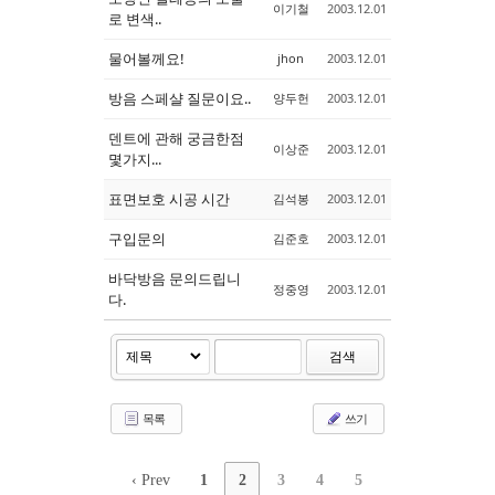
이기철
2003.12.01
로 변색..
물어볼께요!
jhon
2003.12.01
방음 스페샬 질문이요..
양두헌
2003.12.01
덴트에 관해 궁금한점
이상준
2003.12.01
몇가지...
표면보호 시공 시간
김석봉
2003.12.01
구입문의
김준호
2003.12.01
바닥방음 문의드립니
정중영
2003.12.01
다.
검색
목록
쓰기
‹ Prev
1
2
3
4
5