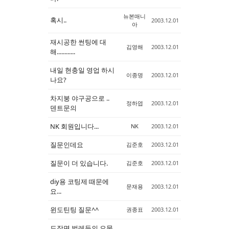
뉴본매니
혹시..
2003.12.01
아
재시공한 썬팅에 대
김영해
2003.12.01
해............
내일 현충일 영업 하시
이종명
2003.12.01
나요?
차지붕 야구공으로 ..
정하엽
2003.12.01
덴트문의
NK 회원입니다...
NK
2003.12.01
질문인데요
김준호
2003.12.01
질문이 더 있습니다.
김준호
2003.12.01
diy용 코팅제 때문에
문재용
2003.12.01
요...
윈도틴팅 질문^^
권종표
2003.12.01
도장면 벌레등의 오물