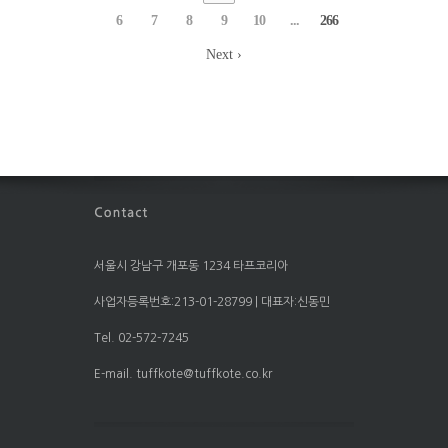
6
7
8
9
10
...
266
Next ›
서울시 강남구 개포동 1234 타프코리아
사업자등록번호:213-01-28799 | 대표자:신동민
Tel. 02-572-7245
E-mail. tuffkote@tuffkote.co.kr