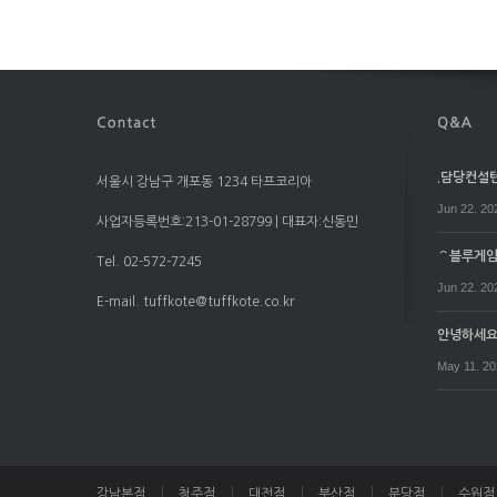
.담당컨설턴트
서울시 강남구 개포동 1234 타프코리아
Jun 22. 20
사업자등록번호:213-01-28799 | 대표자:신동민
⌒블루게임⌒
Tel. 02-572-7245
Jun 22. 20
E-mail. tuffkote@tuffkote.co.kr
안녕하세
May 11. 2
강남본점
청주점
대전점
부산점
분당점
수원점