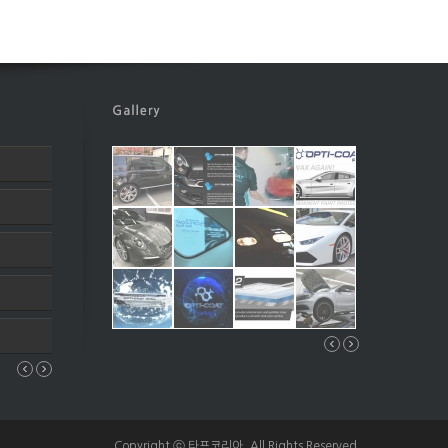
Copyright ⓒ 타프코리아. All Rights Reserved.