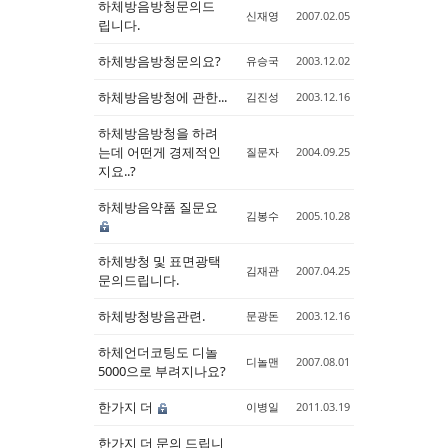
하체방음방청문의드
신재영
2007.02.05
립니다.
Sketchbook5, 스케치북5
Sketchbook5, 스케치북5
하체방음방청문의요?
유승국
2003.12.02
하체방음방청에 관한...
김진성
2003.12.16
하체방음방청을 하려
는데 어떤게 경제적인
질문자
2004.09.25
지요..?
하체방음약품 질문요
김봉수
2005.10.28
하체방청 및 표면광택
김재관
2007.04.25
문의드립니다.
하체방청방음관련.
문광돈
2003.12.16
하체언더코팅도 디놀
디놀맨
2007.08.01
5000으로 부려지나요?
한가지 더
이병일
2011.03.19
한가지 더 문의 드립니