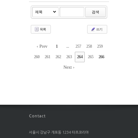
검색
목록
쓰기
‹ Prev
1
...
257
258
259
260
261
262
263
264
265
266
Next ›
서울시 강남구 개포동 1234 타프코리아