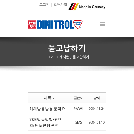
로그인
회원가입
HOME
/ 게시판
/ 묻고답하기
제목
글쓴이
날짜
Sketchbook5, 스케치북5
Sketchbook5, 스케치북5
하체방음방청 문의요
한승배
2004.11.24
하체방음방청/표면보
SM5
2004.01.10
호/윈도틴팅 관련