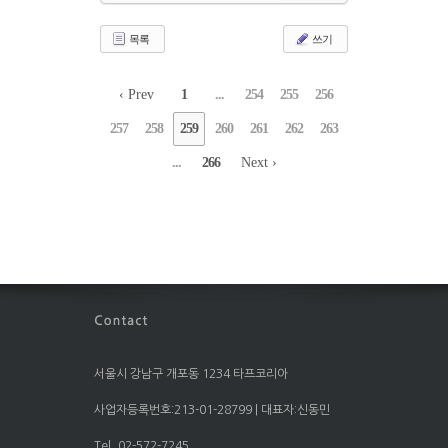
목록
쓰기
‹ Prev
1
...
254
255
256
257
258
259
260
261
262
263
...
266
Next ›
서울시 강남구 개포동 1234 타프코리아
사업자등록번호:213-01-28799 | 대표자:신동민
Tel. 02-572-7245