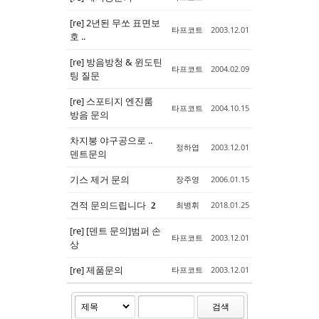
[re] 2년된 무쏘 표면보
타프코트
2003.12.01
호 ..
[re] 방음방청 & 윈도틴
타프코트
2004.02.09
팅 질문
[re] 스포티지 엔진룸
타프코트
2004.10.15
방음 문의
차지붕 야구공으로 ..
정하엽
2003.12.01
덴트문의
기스 제거 문의
장주영
2006.01.15
견적 문의드립니다
최병휘
2018.01.25
2
[re] [덴트 문의]범퍼 손
타프코트
2003.12.01
상
[re] 제품문의
타프코트
2003.12.01
검색