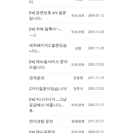
다.
Sketchbook5, 스케치북5
Sketchbook5, 스케치북5
[re] 표면보호 a/s 질문
타프코트
2004.01.12
입니다..
[re] 차에 얼룩이~ㅡ
타프코트
2003.12.03
ㅡ;;;;
새차패키지2 질문있습
상범
2007.11.29
니다...
[re] 애뉴얼서비스 문의
타프코트
2003.12.05
드립니다.
견적문의
전동현
2011.11.19
2가지질문이있습니다!
정준규
2003.12.02
[re] 지나가다가....그냥
궁금해서 여쭙니다...
타프코트
2003.12.17
흐.
언더코팅 문의
방음방청
2011.07.27
[re] 재시공문의
타프코트
2004.07.21