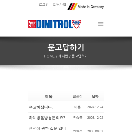
로그인
회원가입
HOME
/ 게시판
/ 묻고답하기
제목
글쓴이
날짜
Sketchbook5, 스케치북5
Sketchbook5, 스케치북5
수고하십니다.
이훈
2024.12.24
하체방음방청문의요?
유승국
2003.12.02
견적에 관한 질문 입니
기호성
2005.08.02