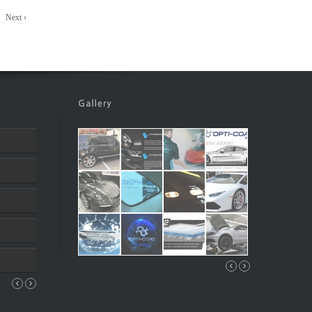
Next ›