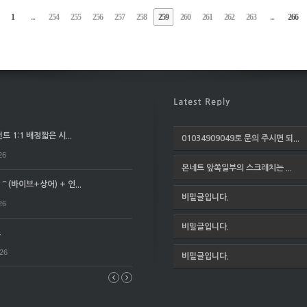
1
...
254
255
256
257
258
259
260
261
262
263
...
266
 1:1 배정짧은 시...
01034909049로 문의 주시면 되...
26
본네트 앞쪽일부의 스크래치는 ...
(바이브+상어) + 인...
비밀글입니다.
26
비밀글입니다.
요
026
비밀글입니다.