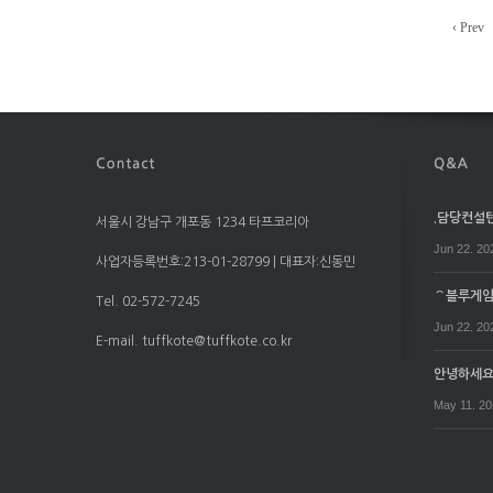
‹ Prev
.담당컨설턴트
서울시 강남구 개포동 1234 타프코리아
Jun 22. 20
사업자등록번호:213-01-28799 | 대표자:신동민
⌒블루게임⌒
Tel. 02-572-7245
Jun 22. 20
E-mail. tuffkote@tuffkote.co.kr
안녕하세
May 11. 2