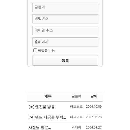
글쓴이
비밀번호
이메일 주소
홈페이지
비밀글 기능
제목
글쓴이
날짜
[re] 엔진룸 방음
타프코트
2004.10.09
[re] 덴트 시공을 부탁,,,
타프코트
2007.03.28
사장님 질문...
박태정
2004.01.27