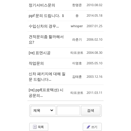
정기서비스문의
한명준
2010.08.02
ppf 문의 드립니다.
쏭
2014.05.18
1
수입신차의 경우...
whisper
2007.01.25
견적문의좀 할까해서
라춘기
2006.02.10
요?
[re] 표면시공
타프코트
2004.08.30
작업문의
이영호
2005.05.10
신차 패키지에 대해 질
김태훈
2003.12.16
문 드립니다...
[re] ppf(프로텍션) 시
타프코트
2011.03.11
공문의...
검색
목록
쓰기