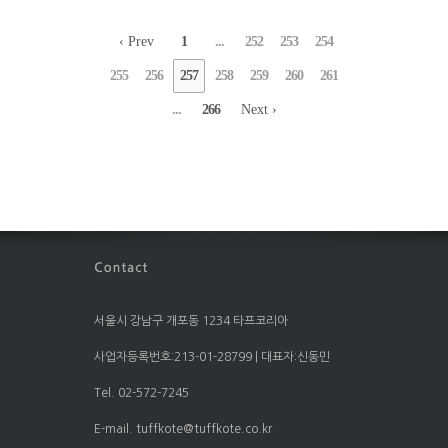
‹ Prev
1
...
252
253
254
255
256
257
258
259
260
261
...
266
Next ›
서울시 강남구 개포동 1234 타프코리아
사업자등록번호:213-01-28799 | 대표자:신동민
Tel. 02-572-7245
E-mail. tuffkote@tuffkote.co.kr