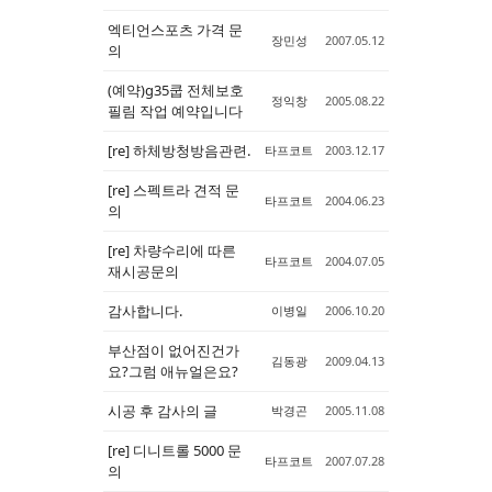
엑티언스포츠 가격 문
장민성
2007.05.12
의
(예약)g35쿱 전체보호
정익창
2005.08.22
필림 작업 예약입니다
[re] 하체방청방음관련.
타프코트
2003.12.17
[re] 스펙트라 견적 문
타프코트
2004.06.23
의
[re] 차량수리에 따른
타프코트
2004.07.05
재시공문의
감사합니다.
이병일
2006.10.20
부산점이 없어진건가
김동광
2009.04.13
요?그럼 애뉴얼은요?
시공 후 감사의 글
박경곤
2005.11.08
[re] 디니트롤 5000 문
타프코트
2007.07.28
의