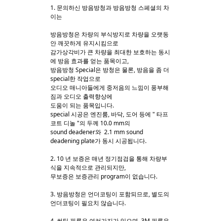
1. 문의하신 방음방청과 방음방청 스페셜의 차
이는
Sketchbook5, 스케치북5
Sketchbook5, 스케치북5
방음방청은 차량의 부식방지로 차량을 오랫동
안 깨끗하게 유지시킴으로
감가상각비가 큰 차량을 최대한 보호하는 동시
에 방음 효과를 얻는 품목이고,
방음방청 Special은 방청은 물론, 방음을 좀 더
special한 작업으로
오디오 매니아들에게 중저음의 느낌이 풍부해
짐과 오디오 출력향상에
도움이 되는 품목입니다.
special 시공은 엔진룸, 바닥, 도어 등에 " 타프
코트 디놀 "의 두께 10.0 mm의
sound deadener와 2.1 mm sound
deadening plate가 동시 시공됩니다.
2. 10 년 보증은 매년 정기점검을 통해 차량부
식을 지속적으로 관리되지만,
무보증은 보증관리 program이 없습니다.
3. 방음방청은 언더코팅이 포함되므로, 별도의
언더코팅이 필요치 않습니다.
4. 썬팅 필름은 여러가지가 있으며, 3M 필름은