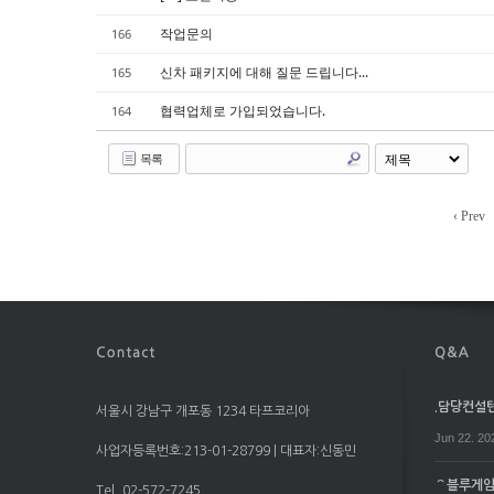
작업문의
166
신차 패키지에 대해 질문 드립니다...
165
협력업체로 가입되었습니다.
164
목록
‹ Prev
.담당컨설턴트
서울시 강남구 개포동 1234 타프코리아
Jun 22. 20
사업자등록번호:213-01-28799 | 대표자:신동민
⌒블루게임⌒
Tel. 02-572-7245