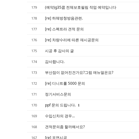
Sketchbook5, 스케치북5
Sketchbook5, 스케치북5
(예약)g35쿱 전체보호필림 작업 예약입니다
179
[re] 하체방청방음관련.
178
[re] 스펙트라 견적 문의
177
[re] 차량수리에 따른 재시공문의
176
시공 후 감사의 글
175
감사합니다.
174
부산점이 없어진건가요?그럼 애뉴얼은요?
173
[re] 디니트롤 5000 문의
172
정기서비스문의
171
ppf 문의 드립니다.
170
1
수입신차의 경우...
169
견적문의좀 할까해서요?
168
[re] 표면시공
167