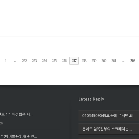
1
...
252
253
254
255
256
257
258
259
260
261
...
266
 1:1 배정짧은 시...
01034909049로 문의 주시면 되...
26
본네트 앞쪽일부의 스크래치는 ...
(바이브+상어) + 인...