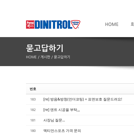
HOME
/ 게시판
/ 묻고답하기
번호
Sketchbook5, 스케치북5
Sketchbook5, 스케치북5
[re] 방음&방청(언더코팅) + 표면보호 질문드려요!
183
[re] 덴트 시공을 부탁,,,
182
사장님 질문...
181
엑티언스포츠 가격 문의
180