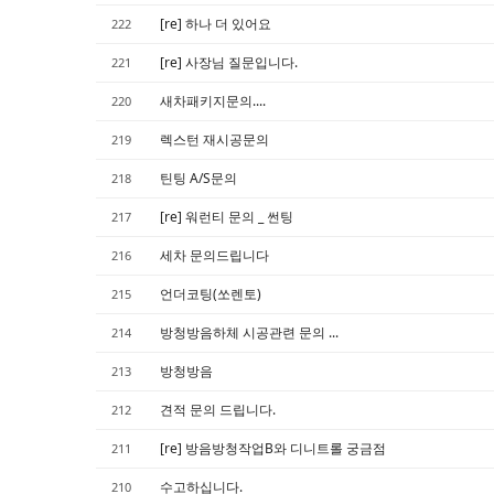
[re] 하나 더 있어요
222
[re] 사장님 질문입니다.
221
새차패키지문의....
220
렉스턴 재시공문의
219
틴팅 A/S문의
218
[re] 워런티 문의 _ 썬팅
217
세차 문의드립니다
216
언더코팅(쏘렌토)
215
방청방음하체 시공관련 문의 ...
214
방청방음
213
견적 문의 드립니다.
212
[re] 방음방청작업B와 디니트롤 궁금점
211
수고하십니다.
210