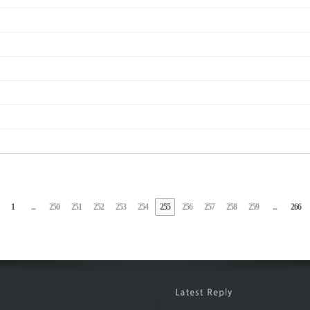
1
...
250
251
252
253
254
255
256
257
258
259
...
266