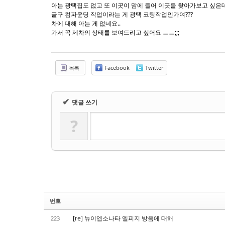
Sketchbook5, 스케치북5
Sketchbook5, 스케치북5
아는 광택집도 없고 또 이곳이 맘에 들어 이곳을 찾아가보고 싶은데...(
글구 컴파운딩 작업이라는 게 광택 코팅작업인가여???
차에 대해 아는 게 없네요..
가서 꼭 제차의 상태를 보여드리고 싶어요 ㅡㅡ;;;
목록
Facebook
Twitter
✔
댓글 쓰기
?
번호
[re] 뉴이엡소나타 엘피지 방음에 대해
223